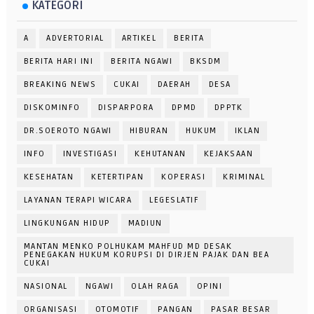
KATEGORI
A
ADVERTORIAL
ARTIKEL
BERITA
BERITA HARI INI
BERITA NGAWI
BKSDM
BREAKING NEWS
CUKAI
DAERAH
DESA
DISKOMINFO
DISPARPORA
DPMD
DPPTK
DR.SOEROTO NGAWI
HIBURAN
HUKUM
IKLAN
INFO
INVESTIGASI
KEHUTANAN
KEJAKSAAN
KESEHATAN
KETERTIPAN
KOPERASI
KRIMINAL
LAYANAN TERAPI WICARA
LEGESLATIF
LINGKUNGAN HIDUP
MADIUN
MANTAN MENKO POLHUKAM MAHFUD MD DESAK
PENEGAKAN HUKUM KORUPSI DI DIRJEN PAJAK DAN BEA
CUKAI
NASIONAL
NGAWI
OLAH RAGA
OPINI
ORGANISASI
OTOMOTIF
PANGAN
PASAR BESAR