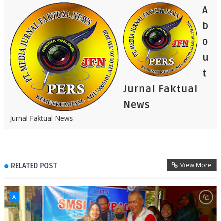
A
b
o
u
t
Jurnal Faktual
News
Jurnal Faktual News
View More
RELATED POST
A