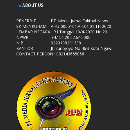
ABOUT US
PENERBIT
: PT. Media Jurnal Faktual News
SK MENKUHAM
: AHU-0005101.AH.01.01.TH 2020
LEMBAR NEGARA
: R.I Tanggal 10/4-2020 No.29
NPWP
: 94.151.202.2.646.000
NIB
: 0220108291338
KANTOR
: Jl.Trunojoyo No 46B Kota Ngawi
CONTACT PERSON : 082143655858