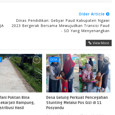
Older Article
Dinas Pendidikan: Gebyar Paud Kabupaten Ngawi
JA
2023 Bergerak Bersama Mewujudkan Transisi Paud
- SD Yang Menyenangkan
View More
I
DESA
Tani Poktan Bina
Desa Gelung Perkuat Pencegahan
Sekarjati Rampung,
Stunting Melalui Pos Gizi di 11
tribusi Hasil
Posyandu