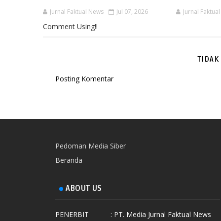
Jurnal Faktual News
Jul 07, 2026
Jurnal Faktua
Comment Using!!
TIDAK
Posting Komentar
Pedoman Media Siber
Beranda
ABOUT US
PENERBIT
: PT. Media Jurnal Faktual News