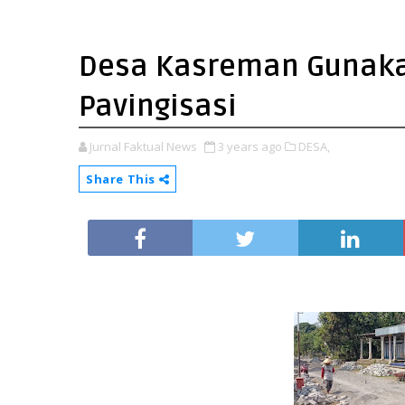
Desa Kasreman Gunakan
Pavingisasi
Jurnal Faktual News
3 years ago
DESA,
Share This