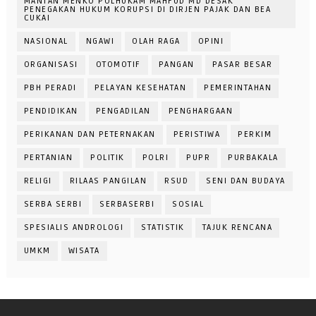
MANTAN MENKO POLHUKAM MAHFUD MD DESAK
PENEGAKAN HUKUM KORUPSI DI DIRJEN PAJAK DAN BEA
CUKAI
NASIONAL
NGAWI
OLAH RAGA
OPINI
ORGANISASI
OTOMOTIF
PANGAN
PASAR BESAR
PBH PERADI
PELAYAN KESEHATAN
PEMERINTAHAN
PENDIDIKAN
PENGADILAN
PENGHARGAAN
PERIKANAN DAN PETERNAKAN
PERISTIWA
PERKIM
PERTANIAN
POLITIK
POLRI
PUPR
PURBAKALA
RELIGI
RILAAS PANGILAN
RSUD
SENI DAN BUDAYA
SERBA SERBI
SERBASERBI
SOSIAL
SPESIALIS ANDROLOGI
STATISTIK
TAJUK RENCANA
UMKM
WISATA