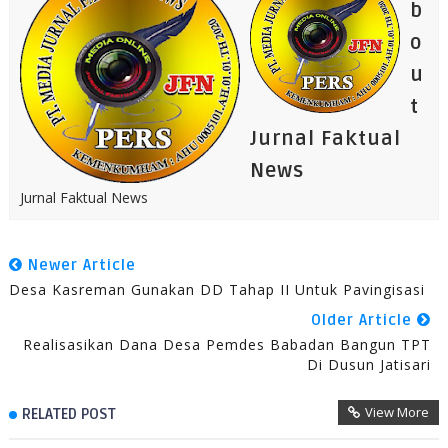
b
o
u
t
Jurnal Faktual
News
Jurnal Faktual News
Newer Article
Desa Kasreman Gunakan DD Tahap II Untuk Pavingisasi
Older Article
Realisasikan Dana Desa Pemdes Babadan Bangun TPT
Di Dusun Jatisari
View More
RELATED POST