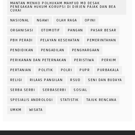
MANTAN MENKO POLHUKAM MAHFUD MD DESAK
PENEGAKAN HUKUM KORUPSI DI DIRJEN PAJAK DAN BEA
CUKAI
NASIONAL
NGAWI
OLAH RAGA
OPINI
ORGANISASI
OTOMOTIF
PANGAN
PASAR BESAR
PBH PERADI
PELAYAN KESEHATAN
PEMERINTAHAN
PENDIDIKAN
PENGADILAN
PENGHARGAAN
PERIKANAN DAN PETERNAKAN
PERISTIWA
PERKIM
PERTANIAN
POLITIK
POLRI
PUPR
PURBAKALA
RELIGI
RILAAS PANGILAN
RSUD
SENI DAN BUDAYA
SERBA SERBI
SERBASERBI
SOSIAL
SPESIALIS ANDROLOGI
STATISTIK
TAJUK RENCANA
UMKM
WISATA