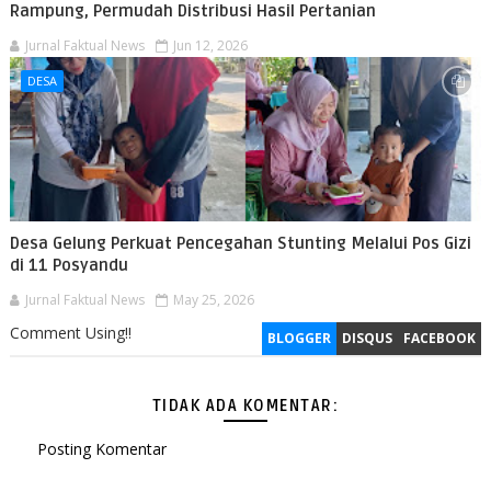
Rampung, Permudah Distribusi Hasil Pertanian
Jurnal Faktual News
Jun 12, 2026
DESA
Desa Gelung Perkuat Pencegahan Stunting Melalui Pos Gizi
di 11 Posyandu
Jurnal Faktual News
May 25, 2026
Comment Using!!
BLOGGER
DISQUS
FACEBOOK
TIDAK ADA KOMENTAR:
Posting Komentar