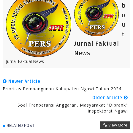
b
o
u
t
Jurnal Faktual
News
Jurnal Faktual News
Newer Article
Prioritas Pembangunan Kabupaten Ngawi Tahun 2024
Older Article
Soal Tranparansi Anggaran, Masyarakat "Diprank"
Inspektorat Ngawi
View More
RELATED POST