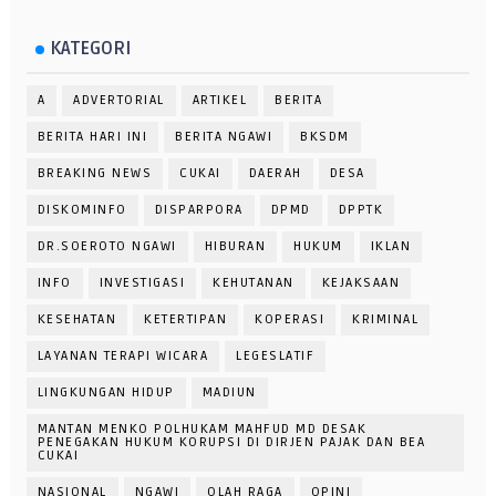
KATEGORI
A
ADVERTORIAL
ARTIKEL
BERITA
BERITA HARI INI
BERITA NGAWI
BKSDM
BREAKING NEWS
CUKAI
DAERAH
DESA
DISKOMINFO
DISPARPORA
DPMD
DPPTK
DR.SOEROTO NGAWI
HIBURAN
HUKUM
IKLAN
INFO
INVESTIGASI
KEHUTANAN
KEJAKSAAN
KESEHATAN
KETERTIPAN
KOPERASI
KRIMINAL
LAYANAN TERAPI WICARA
LEGESLATIF
LINGKUNGAN HIDUP
MADIUN
MANTAN MENKO POLHUKAM MAHFUD MD DESAK
PENEGAKAN HUKUM KORUPSI DI DIRJEN PAJAK DAN BEA
CUKAI
NASIONAL
NGAWI
OLAH RAGA
OPINI