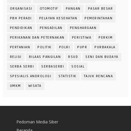
ORGANISASI
OTOMOTIF
PANGAN
PASAR BESAR
PBH PERADI
PELAYAN KESEHATAN
PEMERINTAHAN
PENDIDIKAN
PENGADILAN
PENGHARGAAN
PERIKANAN DAN PETERNAKAN
PERISTIWA
PERKIM
PERTANIAN
POLITIK
POLRI
PUPR
PURBAKALA
RELIGI
RILAAS PANGILAN
RSUD
SENI DAN BUDAYA
SERBA SERBI
SERBASERBI
SOSIAL
SPESIALIS ANDROLOGI
STATISTIK
TAJUK RENCANA
UMKM
WISATA
Pedoman Media Siber
Beranda