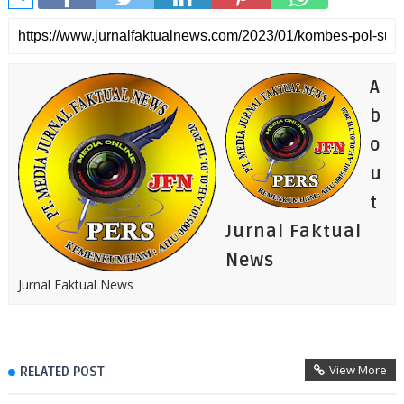
A
b
o
u
t
Jurnal Faktual
News
Jurnal Faktual News
View More
RELATED POST