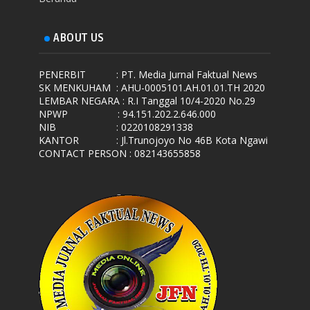
ABOUT US
PENERBIT
: PT. Media Jurnal Faktual News
SK MENKUHAM
: AHU-0005101.AH.01.01.TH 2020
LEMBAR NEGARA
: R.I Tanggal 10/4-2020 No.29
NPWP
: 94.151.202.2.646.000
NIB
: 0220108291338
KANTOR
: Jl.Trunojoyo No 46B Kota Ngawi
CONTACT PERSON : 082143655858