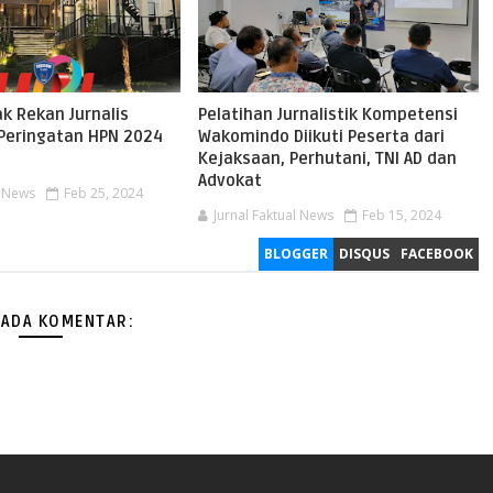
k Rekan Jurnalis
Pelatihan Jurnalistik Kompetensi
 Peringatan HPN 2024
Wakomindo Diikuti Peserta dari
o
Kejaksaan, Perhutani, TNI AD dan
Advokat
l News
Feb 25, 2024
Jurnal Faktual News
Feb 15, 2024
BLOGGER
DISQUS
FACEBOOK
 ADA KOMENTAR: