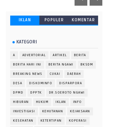
IKLAN
POPULER
KOMENTAR
KATEGORI
A
ADVERTORIAL
ARTIKEL
BERITA
BERITA HARI INI
BERITA NGAWI
BKSDM
BREAKING NEWS
CUKAI
DAERAH
DESA
DISKOMINFO
DISPARPORA
DPMD
DPPTK
DR.SOEROTO NGAWI
HIBURAN
HUKUM
IKLAN
INFO
INVESTIGASI
KEHUTANAN
KEJAKSAAN
KESEHATAN
KETERTIPAN
KOPERASI