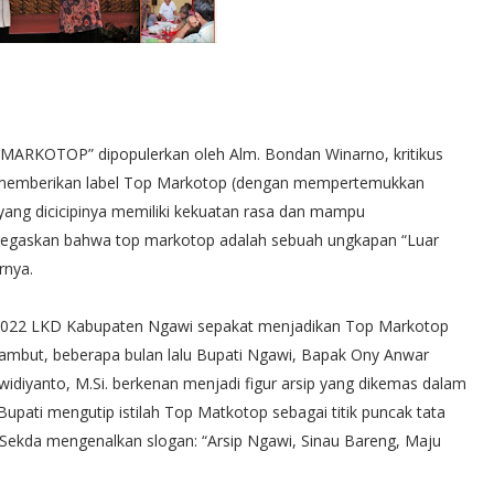
MARKOTOP” dipopulerkan oleh Alm. Bondan Winarno, kritikus
 akan memberikan label Top Markotop (dengan mempertemukkan
 yang dicicipinya memiliki kekuatan rasa dan mampu
 ditegaskan bahwa top markotop adalah sebuah ungkapan “Luar
rnya.
 2022 LKD Kabupaten Ngawi sepakat menjadikan Top Markotop
rsambut, beberapa bulan lalu Bupati Ngawi, Bapak Ony Anwar
widiyanto, M.Si. berkenan menjadi figur arsip yang dikemas dalam
upati mengutip istilah Top Matkotop sebagai titik puncak tata
Sekda mengenalkan slogan: “Arsip Ngawi, Sinau Bareng, Maju