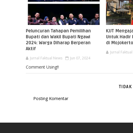
Peluncuran Tahapan Pemilihan
KJJT Mengaja
Bupati dan Wakil Bupati Ngawi
Untuk Hadir
2024: Warga Diharap Berperan
di Mojokert
Aktif
Jurnal Faktua
Jurnal Faktual News
Jun 07, 2024
Comment Using!!
TIDAK
Posting Komentar