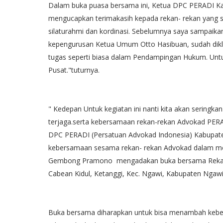
Dalam buka puasa bersama ini, Ketua DPC PERADI
mengucapkan terimakasih kepada rekan- rekan yang 
silaturahmi dan kordinasi. Sebelumnya saya sampaikan
kepengurusan Ketua Umum Otto Hasibuan, sudah diklari
tugas seperti biasa dalam Pendampingan Hukum. Untuk
Pusat."tuturnya.
" Kedepan Untuk kegiatan ini nanti kita akan seringka
terjaga.serta kebersamaan rekan-rekan Advokad P
DPC PERADI (Persatuan Advokad Indonesia) Kabupaten
kebersamaan sesama rekan- rekan Advokad dalam me
Gembong Pramono mengadakan buka bersama Rekan-r
Cabean Kidul, Ketanggi, Kec. Ngawi, Kabupaten Nga
Buka bersama diharapkan untuk bisa menambah kebe