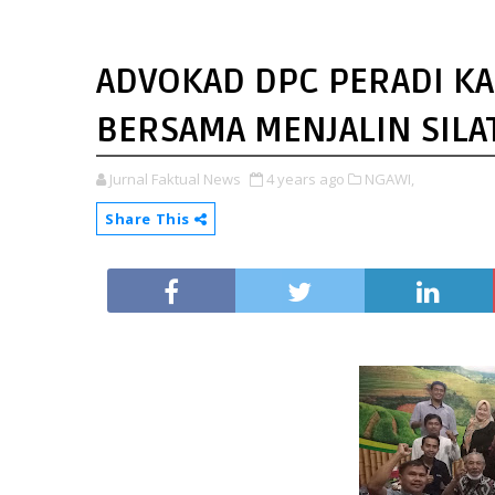
ADVOKAD DPC PERADI K
BERSAMA MENJALIN SIL
Jurnal Faktual News
4 years ago
NGAWI,
Share This