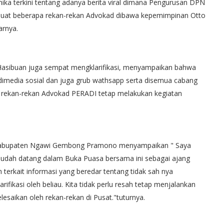
mika terkini tentang adanya berita viral dimana Pengurusan DPN
mbuat beberapa rekan-rekan Advokad dibawa kepemimpinan Otto
arnya.
asibuan juga sempat mengklarifikasi, menyampaikan bahwa
n dimedia sosial dan juga grub wathsapp serta disemua cabang
ar rekan-rekan Advokad PERADI tetap melakukan kegiatan
 Kabupaten Ngawi Gembong Pramono menyampaikan " Saya
sudah datang dalam Buka Puasa bersama ini sebagai ajang
 terkait informasi yang beredar tentang tidak sah nya
fikasi oleh beliau. Kita tidak perlu resah tetap menjalankan
lesaikan oleh rekan-rekan di Pusat."tuturnya.