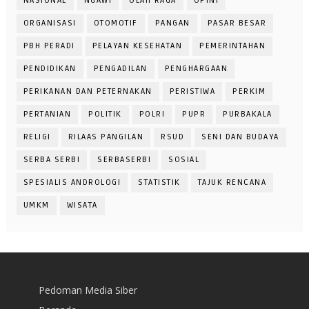
NASIONAL
NGAWI
OLAH RAGA
OPINI
ORGANISASI
OTOMOTIF
PANGAN
PASAR BESAR
PBH PERADI
PELAYAN KESEHATAN
PEMERINTAHAN
PENDIDIKAN
PENGADILAN
PENGHARGAAN
PERIKANAN DAN PETERNAKAN
PERISTIWA
PERKIM
PERTANIAN
POLITIK
POLRI
PUPR
PURBAKALA
RELIGI
RILAAS PANGILAN
RSUD
SENI DAN BUDAYA
SERBA SERBI
SERBASERBI
SOSIAL
SPESIALIS ANDROLOGI
STATISTIK
TAJUK RENCANA
UMKM
WISATA
Pedoman Media Siber