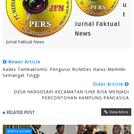
u
t
Jurnal Faktual
News
Jurnal Faktual News
Newer Article
Kades Tambakromo: Pengurus BUMDes Harus Memiliki
Semangat Tinggi
Older Article
DESA HARGOSARI KECAMATAN SINE BISA MENJADI
PERCONTOHAN KAMPUNG PANCASILA
View More
RELATED POST
BERITA NGAWI