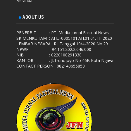
Beranda
ABOUT US
PENERBIT
: PT. Media Jurnal Faktual News
SK MENKUHAM
: AHU-0005101.AH.01.01.TH 2020
LEMBAR NEGARA
: R.I Tanggal 10/4-2020 No.29
NPWP
: 94.151.202.2.646.000
NIB
: 0220108291338
KANTOR
: Jl.Trunojoyo No 46B Kota Ngawi
CONTACT PERSON : 082143655858