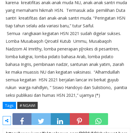
karena kreatifitas anak-anak muda NU, anak-anak santri muda
yang memahami hikmah HSN. Termasuk ada pemilihan Duta
santri kreatifitas dari anak-anak santri muda. “Peringatan HSN
tiap tahun selalu ada variasi baru,” tutur Saiful.
Semua rangkaian kegiatan HSN 2021 sudah digelar sukses.
Lomba Musabaqoh Qiroatil Kutub Ummu, Musabaqoh
Nadzom Al Imrithy, lomba penerapan p[rokes di pesantren,
lomba kaligrai, lomba pidato bahasa Arab, lomba pidato
bahasa Ingris, pembinaan nadzir, santunan anak yatim, ziarah
ke maka muassis NU dan kegiatan vaksinasi. “Alhamduillah
semua kegaitan HSN 2021 berjalan lancar ini berkat guyub
rukun warga nahdlyin, “ Siswo Handoyo dan Sulistiono, panitia
seksi publikasi dan humas HSN 2021,” ujarnya (*)
Tags
# NGAWI