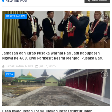
View More
RELATED POST
BERITA NGAWI
Jamasan dan Kirab Pusaka Warnai Hari Jadi Kabupaten
Ngawi Ke-668, Kyai Parikesit Resmi Menjadi Pusaka Baru
Jurnal Faktual News
Jul 07, 2026
DESA
Desa Kwadungan Lor Wujudkan Infrastruktur Jalan