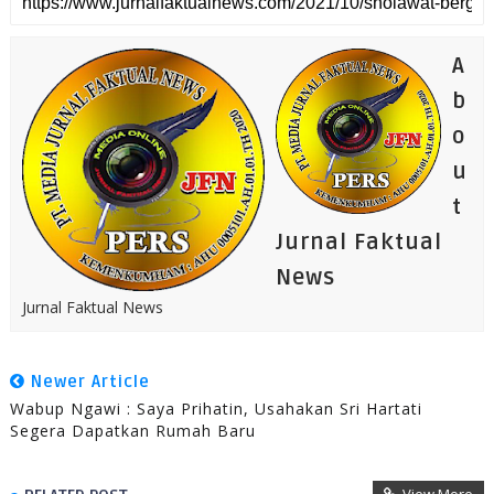
A
b
o
u
t
Jurnal Faktual
News
Jurnal Faktual News
Newer Article
Wabup Ngawi : Saya Prihatin, Usahakan Sri Hartati
Segera Dapatkan Rumah Baru