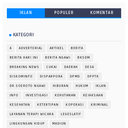
IKLAN
POPULER
KOMENTAR
KATEGORI
A
ADVERTORIAL
ARTIKEL
BERITA
BERITA HARI INI
BERITA NGAWI
BKSDM
BREAKING NEWS
CUKAI
DAERAH
DESA
DISKOMINFO
DISPARPORA
DPMD
DPPTK
DR.SOEROTO NGAWI
HIBURAN
HUKUM
IKLAN
INFO
INVESTIGASI
KEHUTANAN
KEJAKSAAN
KESEHATAN
KETERTIPAN
KOPERASI
KRIMINAL
LAYANAN TERAPI WICARA
LEGESLATIF
LINGKUNGAN HIDUP
MADIUN