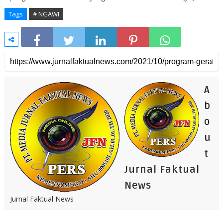
Tags
# NGAWI
A
b
o
u
t
Jurnal Faktual
News
Jurnal Faktual News