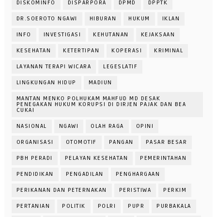
DISKOMINFO
DISPARPORA
DPMD
DPPTK
DR.SOEROTO NGAWI
HIBURAN
HUKUM
IKLAN
INFO
INVESTIGASI
KEHUTANAN
KEJAKSAAN
KESEHATAN
KETERTIPAN
KOPERASI
KRIMINAL
LAYANAN TERAPI WICARA
LEGESLATIF
LINGKUNGAN HIDUP
MADIUN
MANTAN MENKO POLHUKAM MAHFUD MD DESAK
PENEGAKAN HUKUM KORUPSI DI DIRJEN PAJAK DAN BEA
CUKAI
NASIONAL
NGAWI
OLAH RAGA
OPINI
ORGANISASI
OTOMOTIF
PANGAN
PASAR BESAR
PBH PERADI
PELAYAN KESEHATAN
PEMERINTAHAN
PENDIDIKAN
PENGADILAN
PENGHARGAAN
PERIKANAN DAN PETERNAKAN
PERISTIWA
PERKIM
PERTANIAN
POLITIK
POLRI
PUPR
PURBAKALA