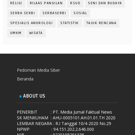
RELIGI
RILAAS PANGILAN
RSUD
SENI DAN BUDAYA
SERBA SERBI
SERBASERBI
SOSIAL
SPESIALIS ANDROLOGI
STATISTIK
TAJUK RENCANA
UMKM
WISATA
Pedoman Media Siber
Beranda
ABOUT US
PENERBIT
: PT. Media Jurnal Faktual News
SK MENKUHAM
: AHU-0005101.AH.01.01.TH 2020
LEMBAR NEGARA
: R.I Tanggal 10/4-2020 No.29
NPWP
: 94.151.202.2.646.000
NIB
: 0220108291338