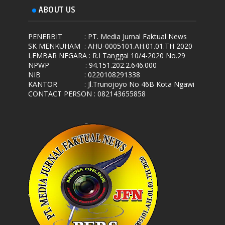
ABOUT US
PENERBIT
: PT. Media Jurnal Faktual News
SK MENKUHAM
: AHU-0005101.AH.01.01.TH 2020
LEMBAR NEGARA
: R.I Tanggal 10/4-2020 No.29
NPWP
: 94.151.202.2.646.000
NIB
: 0220108291338
KANTOR
: Jl.Trunojoyo No 46B Kota Ngawi
CONTACT PERSON : 082143655858