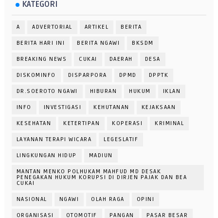
KATEGORI
A
ADVERTORIAL
ARTIKEL
BERITA
BERITA HARI INI
BERITA NGAWI
BKSDM
BREAKING NEWS
CUKAI
DAERAH
DESA
DISKOMINFO
DISPARPORA
DPMD
DPPTK
DR.SOEROTO NGAWI
HIBURAN
HUKUM
IKLAN
INFO
INVESTIGASI
KEHUTANAN
KEJAKSAAN
KESEHATAN
KETERTIPAN
KOPERASI
KRIMINAL
LAYANAN TERAPI WICARA
LEGESLATIF
LINGKUNGAN HIDUP
MADIUN
MANTAN MENKO POLHUKAM MAHFUD MD DESAK
PENEGAKAN HUKUM KORUPSI DI DIRJEN PAJAK DAN BEA
CUKAI
NASIONAL
NGAWI
OLAH RAGA
OPINI
ORGANISASI
OTOMOTIF
PANGAN
PASAR BESAR