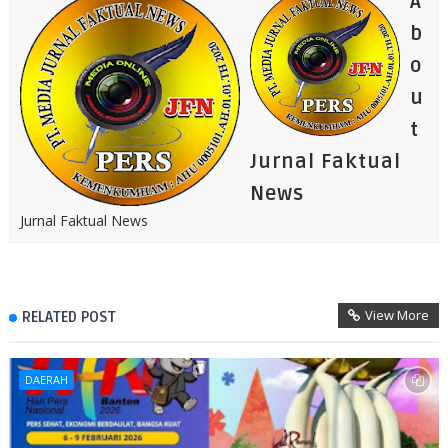
A
b
o
u
t
Jurnal Faktual
News
Jurnal Faktual News
View More
RELATED POST
DAERAH