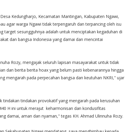
, Desa Kedungharjo, Kecamatan Mantingan, Kabupaten Ngawi,
u agar warga Ngawi tidak terpengaruh dan terpancing oleh isu
yang target sesungguhnya adalah untuk menciptakan kegaduhan di
akat dan bangsa Indonesia yang damai dan mencintai
linnuha Rozy, mengajak seluruh lapisan masayarakat untuk tidak
cian dan berita berita hoax yang belum pasti kebenarannya hingga
yang mengarah pada perpecahan bangsa dan keutuhan NKRI," ujar
 tindakan tindakan provokatif yang mengarah pada kerusuhan
 1440 H ini untuk merajut keharmonisan dan kondusifitas
ang damai, aman dan nyaman," tegas KH. Ahmad Ulinnuha Rozy.
rahan Sekabupaten Ngawi mendatang, saya menghimbau kepada