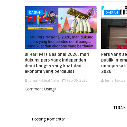
DAERAH
DAERAH
Di Hari Pers Nasional 2026, mari
Pers yang s
dukung pers yang independen
publik, mem
demi bangsa yang kuat dan
mempersatu
ekonomi yang berdaulat.
2026.
Jurnal Faktual News
Feb 06, 2026
Jurnal Faktua
Comment Using!!
TIDAK
Posting Komentar