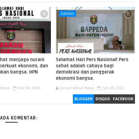
DAERAH
ehat menjaga nurani
Selamat Hari Pers Nasional! Pers
perkuat ekonomi, dan
sehat adalah cahaya bagi
kan bangsa. HPN
demokrasi dan penggerak
ekonomi bangsa.
l News
Feb 06, 2026
Jurnal Faktual News
Feb 06, 2026
BLOGGER
DISQUS
FACEBOOK
 ADA KOMENTAR: