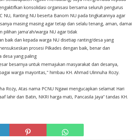
gaktifkan konsolidasi organisasi bersama seluruh pengurus
WC NU, Ranting NU beserta Banom NU pada tingkatannya agar
 desanya masing masing agar tetap dan selalu tenang, aman, damai
n pilihan jama'ah/warga NU agar tidak
an baik dan kepada warga NU disetiap ranting/desa yang
t mensukseskan prosesi Pilkades dengan baik, benar dan
a desa yang paling
sar besarnya untuk memajukan masyarakat dan desanya,
bagai warga mayoritas," himbau KH. Ahmad Ulinnuha Rozy.
nnuha Rozy, Atas nama PCNU Ngawi mengucapkan selamat Hari
aaf lahir dan Batin, NKRI harga mati, Pancasila Jaya” tandas KH.