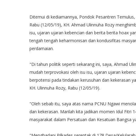
Ditemui di kediamannya, Pondok Pesantren Temulus
Rabu (12/05/19), KH. Ahmad Ulinnuha Rozy menghimba
isu, ujaran ujaran kebencian dan berita berita hoax 
tengah tengah keharmonisan dan kondusifitas masyar
perdamaian.
"Di tahun politik seperti sekarang ini, saya, Ahmad U
mudah terprovokasi oleh isu isu, ujaran ujaran keben
berpotensi pada tindakan kerusuhan dan kekerasan 
KH. Ulinnuha Rozy, Rabu (12/05/19).
"Oleh sebab itu, saya atas nama PCNU Ngawi menolak
dan kekerasan. Marilah kita jadikan momen Idul Fitri
masyarakat dalam Persatuan dan Kesatuan Bangsa y
"Menghadapi Pilkades serentak di 178 Desa/Kelula