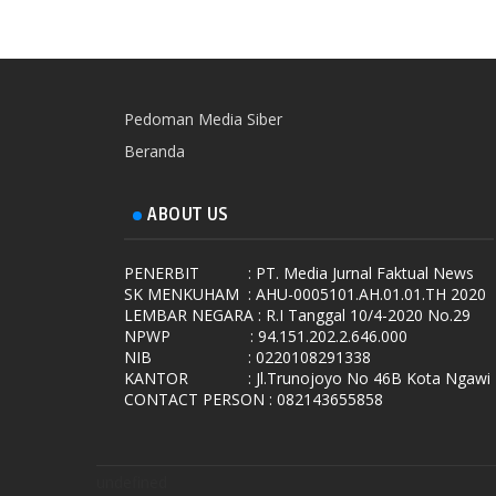
Pedoman Media Siber
Beranda
ABOUT US
PENERBIT
: PT. Media Jurnal Faktual News
SK MENKUHAM
: AHU-0005101.AH.01.01.TH 2020
LEMBAR NEGARA
: R.I Tanggal 10/4-2020 No.29
NPWP
: 94.151.202.2.646.000
NIB
: 0220108291338
KANTOR
: Jl.Trunojoyo No 46B Kota Ngawi
CONTACT PERSON : 082143655858
undefined