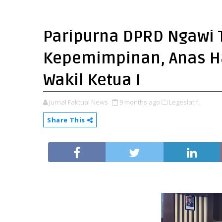
Paripurna DPRD Ngawi
Kepemimpinan, Anas H
Wakil Ketua I
Jurnal Faktual News
9 months ago
Legeslatif,
Share This