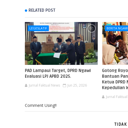
RELATED POST
LEGESLATIF
BERITA NGAW
PAD Lampaui Target, DPRD Ngawi
Gotong Royo
Evaluasi LPJ APBD 2025.
Bantuan Pan
Ketua DPRD 
Jurnal Faktual News
Jun 25, 2026
Kepedulian 
Jurnal Faktua
Comment Using!!
TIDAK