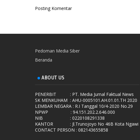
Posting Komentar
Pedoman Media Siber
Beranda
ABOUT US
PENERBIT
: PT. Media Jurnal Faktual News
SK MENKUHAM
: AHU-0005101.AH.01.01.TH 2020
LEMBAR NEGARA
: R.I Tanggal 10/4-2020 No.29
NPWP
: 94.151.202.2.646.000
NIB
: 0220108291338
KANTOR
: Jl.Trunojoyo No 46B Kota Ngawi
CONTACT PERSON : 082143655858