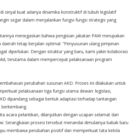
inyal kuat adanya dinamika konstruktif di tubuh legislatif
gin segar dalam menjalankan fungsi-fungsi strategis yang
mbutannya menegaskan bahwa pengisian jabatan PAW merupakan
daerah tetap berjalan optimal. “Penyusunan ulang pimpinan
t diperlukan. Dengan struktur yang baru, kami yakin kolaborasi
olid, terutama dalam mempercepat pelaksanaan program
 pembahasan perubahan susunan AKD. Proses ini dilakukan untuk
erkuat pelaksanaan tiga fungsi utama dewan: legislasi,
KD dipandang sebagai bentuk adaptasi terhadap tantangan
s berkembang.
a acara pelantikan, dilanjutkan dengan ucapan selamat dari
i. Serangkaian prosesi tersebut menandai dimulainya babak baru
ampu membawa perubahan positif dan memperkuat tata kelola