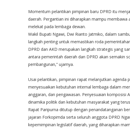
Momentum pelantikan pimpinan baru DPRD itu menjadi s
daerah. Pergantian ini diharapkan mampu membawa an
melekat pada lembaga dewan.
Wakil Bupati Ngawi, Dwi Rianto Jatmiko, dalam sa
langkah penting untuk memastikan roda pemerintahan 
DPRD dan AKD merupakan langkah strategis yang sanga
antara pemerintah daerah dan DPRD akan semakin s
pembangunan,” ujarnya.
Usai pelantikan, pimpinan rapat melanjutkan agenda
menyesuaikan kebutuhan internal lembaga dalam memp
anggaran, dan pengawasan. Penyesuaian komposisi A
dinamika politik dan kebutuhan masyarakat yang teru
Rapat Paripurna ditutup dengan penandatanganan berit
jajaran Forkopimda serta seluruh anggota DPRD Ngaw
kepemimpinan legislatif daerah, yang diharapkan m