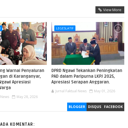
View More
I
LEGESLATIF
ng Warnai Penyaluran
DPRD Ngawi Tekankan Peningkatan
gan di Karanganyar,
PAD dalam Paripurna LKPJ 2025,
Ngawi Apresiasi
Apresiasi Serapan Anggaran.
Warga
Jurnal Faktual News
May 01, 2026
l News
May 28, 2026
BLOGGER
DISQUS
FACEBOOK
 ADA KOMENTAR: