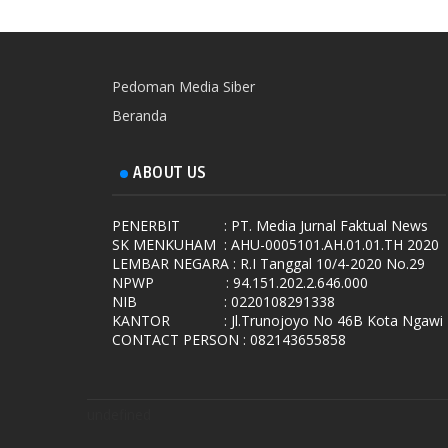
Pedoman Media Siber
Beranda
ABOUT US
PENERBIT
: PT. Media Jurnal Faktual News
SK MENKUHAM
: AHU-0005101.AH.01.01.TH 2020
LEMBAR NEGARA
: R.I Tanggal 10/4-2020 No.29
NPWP
: 94.151.202.2.646.000
NIB
: 0220108291338
KANTOR
: Jl.Trunojoyo No 46B Kota Ngawi
CONTACT PERSON : 082143655858
undefined