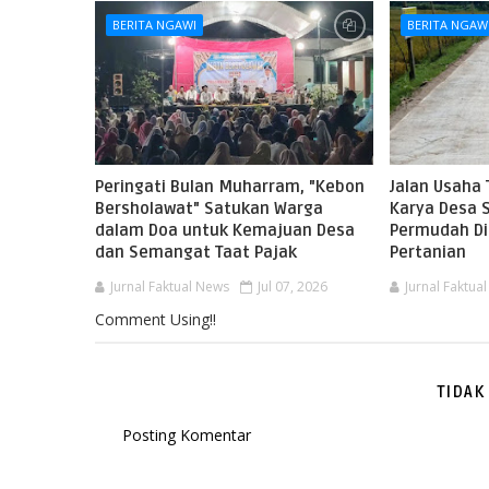
BERITA NGAWI
BERITA NGAW
Peringati Bulan Muharram, "Kebon
Jalan Usaha 
Bersholawat" Satukan Warga
Karya Desa 
dalam Doa untuk Kemajuan Desa
Permudah Dis
dan Semangat Taat Pajak
Pertanian
Jurnal Faktual News
Jul 07, 2026
Jurnal Faktua
Comment Using!!
TIDAK
Posting Komentar