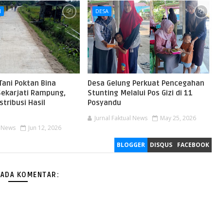
I
DESA
Tani Poktan Bina
Desa Gelung Perkuat Pencegahan
Sekarjati Rampung,
Stunting Melalui Pos Gizi di 11
tribusi Hasil
Posyandu
Jurnal Faktual News
May 25, 2026
l News
Jun 12, 2026
BLOGGER
DISQUS
FACEBOOK
 ADA KOMENTAR: