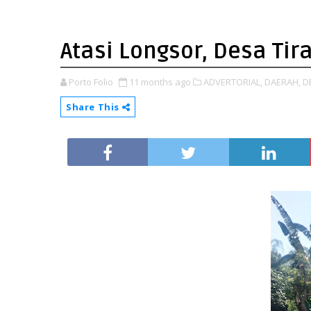
Atasi Longsor, Desa Tir
Porto Folio
11 months ago
ADVERTORIAL,
DAERAH,
D
Share This