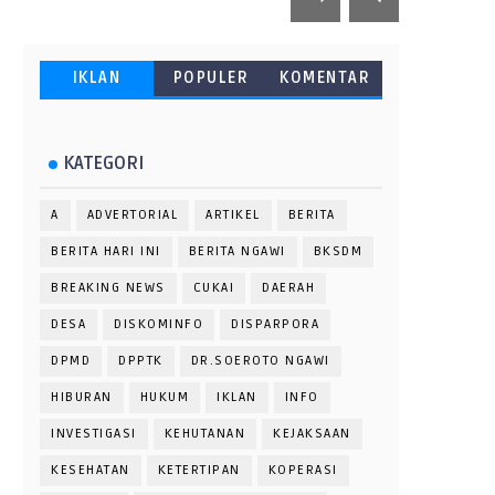
IKLAN
POPULER
KOMENTAR
KATEGORI
A
ADVERTORIAL
ARTIKEL
BERITA
BERITA HARI INI
BERITA NGAWI
BKSDM
BREAKING NEWS
CUKAI
DAERAH
DESA
DISKOMINFO
DISPARPORA
DPMD
DPPTK
DR.SOEROTO NGAWI
HIBURAN
HUKUM
IKLAN
INFO
INVESTIGASI
KEHUTANAN
KEJAKSAAN
KESEHATAN
KETERTIPAN
KOPERASI