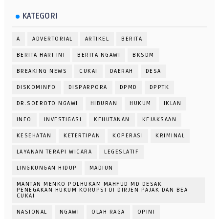
KATEGORI
A
ADVERTORIAL
ARTIKEL
BERITA
BERITA HARI INI
BERITA NGAWI
BKSDM
BREAKING NEWS
CUKAI
DAERAH
DESA
DISKOMINFO
DISPARPORA
DPMD
DPPTK
DR.SOEROTO NGAWI
HIBURAN
HUKUM
IKLAN
INFO
INVESTIGASI
KEHUTANAN
KEJAKSAAN
KESEHATAN
KETERTIPAN
KOPERASI
KRIMINAL
LAYANAN TERAPI WICARA
LEGESLATIF
LINGKUNGAN HIDUP
MADIUN
MANTAN MENKO POLHUKAM MAHFUD MD DESAK
PENEGAKAN HUKUM KORUPSI DI DIRJEN PAJAK DAN BEA
CUKAI
NASIONAL
NGAWI
OLAH RAGA
OPINI