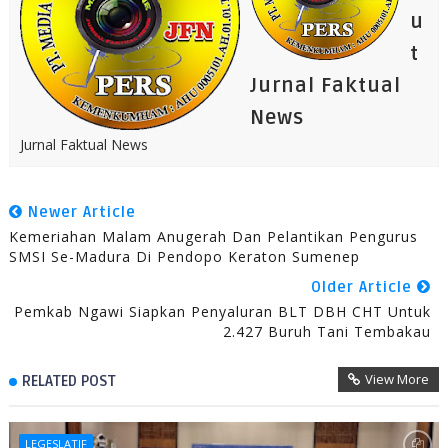
u
t
Jurnal Faktual
News
Jurnal Faktual News
Newer Article
Kemeriahan Malam Anugerah Dan Pelantikan Pengurus
SMSI Se-Madura Di Pendopo Keraton Sumenep
Older Article
Pemkab Ngawi Siapkan Penyaluran BLT DBH CHT Untuk
2.427 Buruh Tani Tembakau
View More
RELATED POST
LEGESLATIF