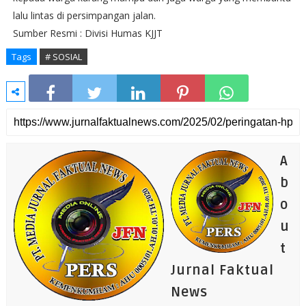
lalu lintas di persimpangan jalan.
Sumber Resmi : Divisi Humas KJJT
Tags
# SOSIAL
A
b
o
u
t
Jurnal Faktual
News