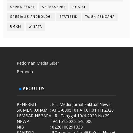
SERBA SERBI
SERBASERBI
SOSIAL
SPESIALIS ANDROLOGI
STATISTIK
TAJUK RENCANA
UMKM
WISATA
Pedoman Media Siber
Beranda
ABOUT US
PENERBIT
: PT. Media Jurnal Faktual News
SK MENKUHAM
: AHU-0005101.AH.01.01.TH 2020
LEMBAR NEGARA
: R.I Tanggal 10/4-2020 No.29
NPWP
: 94.151.202.2.646.000
NIB
: 0220108291338
KANTOR
: Jl.Trunojoyo No 46B Kota Ngawi