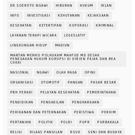
DR.SOEROTO NGAWI
HIBURAN
HUKUM
IKLAN
INFO
INVESTIGASI
KEHUTANAN
KEJAKSAAN
KESEHATAN
KETERTIPAN
KOPERASI
KRIMINAL
LAYANAN TERAPI WICARA
LEGESLATIF
LINGKUNGAN HIDUP
MADIUN
MANTAN MENKO POLHUKAM MAHFUD MD DESAK
PENEGAKAN HUKUM KORUPSI DI DIRJEN PAJAK DAN BEA
CUKAI
NASIONAL
NGAWI
OLAH RAGA
OPINI
ORGANISASI
OTOMOTIF
PANGAN
PASAR BESAR
PBH PERADI
PELAYAN KESEHATAN
PEMERINTAHAN
PENDIDIKAN
PENGADILAN
PENGHARGAAN
PERIKANAN DAN PETERNAKAN
PERISTIWA
PERKIM
PERTANIAN
POLITIK
POLRI
PUPR
PURBAKALA
RELIGI
RILAAS PANGILAN
RSUD
SENI DAN BUDAYA