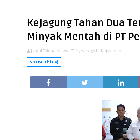
Kejagung Tahan Dua Te
Minyak Mentah di PT P
Jurnal Faktual News
1 year ago
Kejaksaan,
Share This