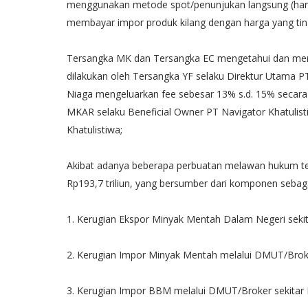
menggunakan metode spot/penunjukan langsung (harga
membayar impor produk kilang dengan harga yang ti
Tersangka MK dan Tersangka EC mengetahui dan meny
dilakukan oleh Tersangka YF selaku Direktur Utama P
Niaga mengeluarkan fee sebesar 13% s.d. 15% secara
MKAR selaku Beneficial Owner PT Navigator Khatulis
Khatulistiwa;
Akibat adanya beberapa perbuatan melawan hukum ter
Rp193,7 triliun, yang bersumber dari komponen sebaga
1. Kerugian Ekspor Minyak Mentah Dalam Negeri sekita
2. Kerugian Impor Minyak Mentah melalui DMUT/Broker 
3. Kerugian Impor BBM melalui DMUT/Broker sekitar Rp