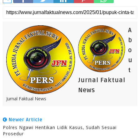
A
b
o
u
t
Jurnal Faktual
News
Jurnal Faktual News
Newer Article
Polres Ngawi Hentikan Lidik Kasus, Sudah Sesuai
Prosedur