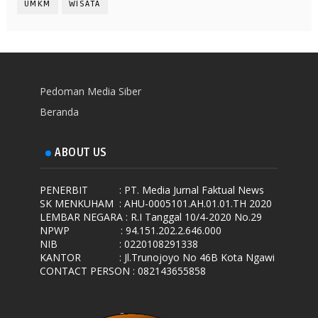
UMKM
WISATA
Pedoman Media Siber
Beranda
ABOUT US
PENERBIT
: PT. Media Jurnal Faktual News
SK MENKUHAM
: AHU-0005101.AH.01.01.TH 2020
LEMBAR NEGARA
: R.I Tanggal 10/4-2020 No.29
NPWP
: 94.151.202.2.646.000
NIB
: 0220108291338
KANTOR
: Jl.Trunojoyo No 46B Kota Ngawi
CONTACT PERSON : 082143655858