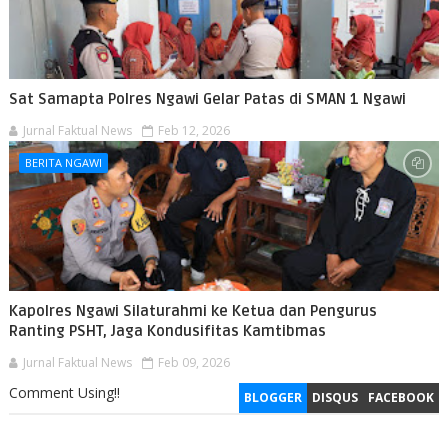
Sat Samapta Polres Ngawi Gelar Patas di SMAN 1 Ngawi
Jurnal Faktual News
Feb 12, 2026
BERITA NGAWI
Kapolres Ngawi Silaturahmi ke Ketua dan Pengurus
Ranting PSHT, Jaga Kondusifitas Kamtibmas
Jurnal Faktual News
Feb 09, 2026
Comment Using!!
BLOGGER
DISQUS
FACEBOOK