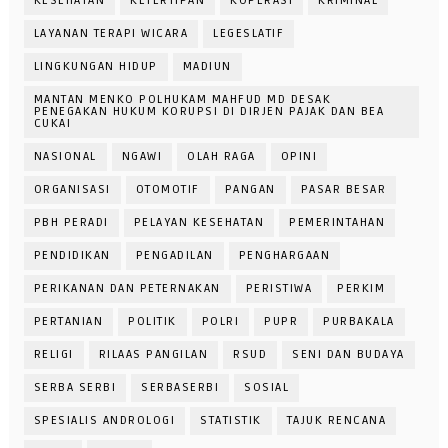
KESEHATAN
KETERTIPAN
KOPERASI
KRIMINAL
LAYANAN TERAPI WICARA
LEGESLATIF
LINGKUNGAN HIDUP
MADIUN
MANTAN MENKO POLHUKAM MAHFUD MD DESAK
PENEGAKAN HUKUM KORUPSI DI DIRJEN PAJAK DAN BEA
CUKAI
NASIONAL
NGAWI
OLAH RAGA
OPINI
ORGANISASI
OTOMOTIF
PANGAN
PASAR BESAR
PBH PERADI
PELAYAN KESEHATAN
PEMERINTAHAN
PENDIDIKAN
PENGADILAN
PENGHARGAAN
PERIKANAN DAN PETERNAKAN
PERISTIWA
PERKIM
PERTANIAN
POLITIK
POLRI
PUPR
PURBAKALA
RELIGI
RILAAS PANGILAN
RSUD
SENI DAN BUDAYA
SERBA SERBI
SERBASERBI
SOSIAL
SPESIALIS ANDROLOGI
STATISTIK
TAJUK RENCANA