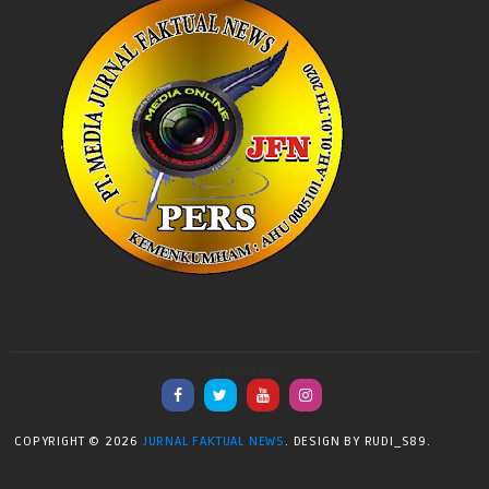
undefined
COPYRIGHT ©
2026
JURNAL FAKTUAL NEWS
. DESIGN BY RUDI_S89.
| DISTRIBUTED
BY