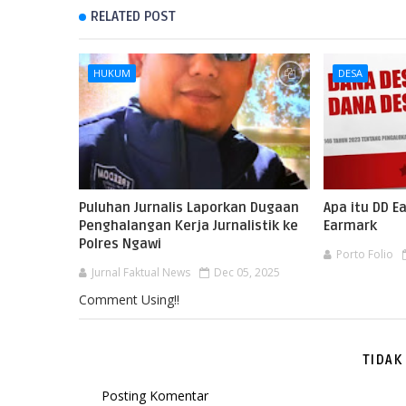
RELATED POST
HUKUM
DESA
Puluhan Jurnalis Laporkan Dugaan
Apa itu DD 
Penghalangan Kerja Jurnalistik ke
Earmark
Polres Ngawi
Porto Folio
Jurnal Faktual News
Dec 05, 2025
Comment Using!!
TIDAK
Posting Komentar