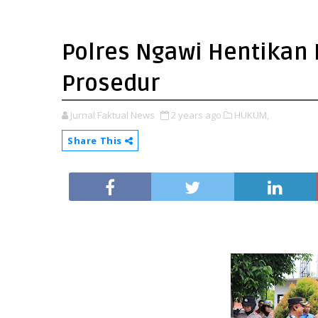
Polres Ngawi Hentikan 
Prosedur
Jurnal Faktual News
2 years ago
HUKUM,
Share This