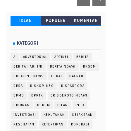
IKLAN
POPULER
KOMENTAR
KATEGORI
A
ADVERTORIAL
ARTIKEL
BERITA
BERITA HARI INI
BERITA NGAWI
BKSDM
BREAKING NEWS
CUKAI
DAERAH
DESA
DISKOMINFO
DISPARPORA
DPMD
DPPTK
DR.SOEROTO NGAWI
HIBURAN
HUKUM
IKLAN
INFO
INVESTIGASI
KEHUTANAN
KEJAKSAAN
KESEHATAN
KETERTIPAN
KOPERASI