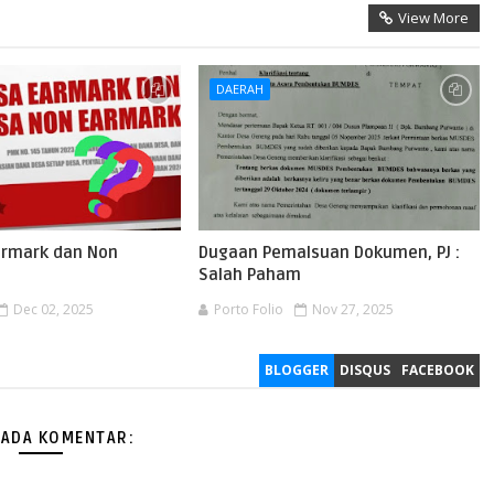
View More
DAERAH
Earmark dan Non
Dugaan Pemalsuan Dokumen, PJ :
Salah Paham
Dec 02, 2025
Porto Folio
Nov 27, 2025
BLOGGER
DISQUS
FACEBOOK
 ADA KOMENTAR: