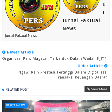
u
t
Jurnal Faktual
News
Jurnal Faktual News
Newer Article
Organisasi Pers Magetan Terbentuk Dalam Wadah KJJT*
Older Article
Ngawi Raih Prestasi Tertinggi Dalam Digitalisasi
Transaksi Keuangan Daerah
View More
RELATED POST
BERITA NGAWI