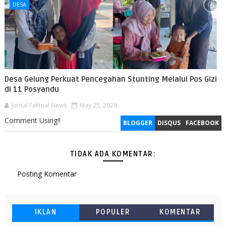
DESA
Desa Gelung Perkuat Pencegahan Stunting Melalui Pos Gizi
di 11 Posyandu
Jurnal Faktual News
May 25, 2026
Comment Using!!
BLOGGER
DISQUS
FACEBOOK
TIDAK ADA KOMENTAR:
Posting Komentar
IKLAN
POPULER
KOMENTAR