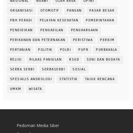
NASIONAL
NGAWI
OLAH RAGA
OPINI
ORGANISASI
OTOMOTIF
PANGAN
PASAR BESAR
PBH PERADI
PELAYAN KESEHATAN
PEMERINTAHAN
PENDIDIKAN
PENGADILAN
PENGHARGAAN
PERIKANAN DAN PETERNAKAN
PERISTIWA
PERKIM
PERTANIAN
POLITIK
POLRI
PUPR
PURBAKALA
RELIGI
RILAAS PANGILAN
RSUD
SENI DAN BUDAYA
SERBA SERBI
SERBASERBI
SOSIAL
SPESIALIS ANDROLOGI
STATISTIK
TAJUK RENCANA
UMKM
WISATA
Pedoman Media Siber