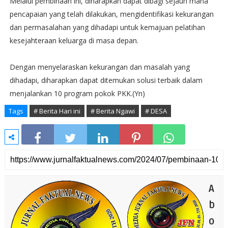
Melalui pembinaan ini, diharapkan dapat dibagi sejauh mana
pencapaian yang telah dilakukan, mengidentifikasi kekurangan
dan permasalahan yang dihadapi untuk kemajuan pelatihan
kesejahteraan keluarga di masa depan.
Dengan menyelaraskan kekurangan dan masalah yang
dihadapi, diharapkan dapat ditemukan solusi terbaik dalam
menjalankan 10 program pokok PKK.(Yn)
Tags
# Berita Hari ini
# Berita Ngawi
# DESA
A
b
o