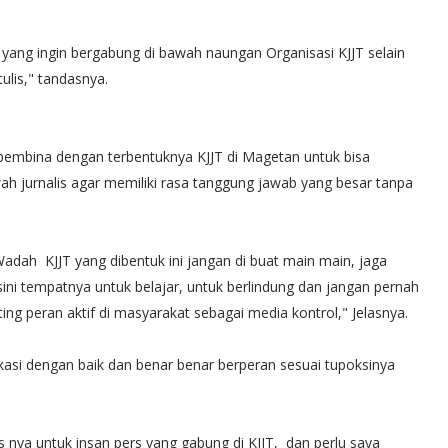
yang ingin bergabung di bawah naungan Organisasi KJJT selain
ulis," tandasnya.
pembina dengan terbentuknya KJJT di Magetan untuk bisa
ah jurnalis agar memiliki rasa tanggung jawab yang besar tanpa
adah KJJT yang dibentuk ini jangan di buat main main, jaga
ini tempatnya untuk belajar, untuk berlindung dan jangan pernah
ing peran aktif di masyarakat sebagai media kontrol," Jelasnya.
asi dengan baik dan benar benar berperan sesuai tupoksinya
 nya untuk insan pers yang gabung di KJJT, dan perlu saya