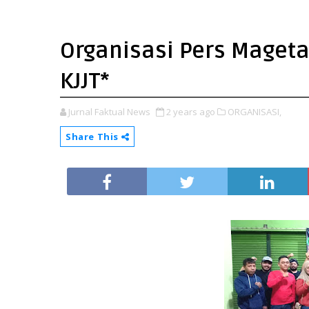
Organisasi Pers Maget
KJJT*
Jurnal Faktual News
2 years ago
ORGANISASI,
Share This