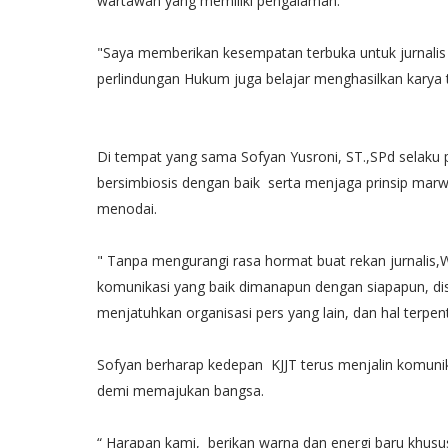
wartawan yang memiliki pengalaman.
"Saya memberikan kesempatan terbuka untuk jurnalis 
perlindungan Hukum juga belajar menghasilkan karya t
Di tempat yang sama Sofyan Yusroni, ST.,SPd selaku 
bersimbiosis dengan baik serta menjaga prinsip marw
menodai.
" Tanpa mengurangi rasa hormat buat rekan jurnalis,W
komunikasi yang baik dimanapun dengan siapapun, dis
menjatuhkan organisasi pers yang lain, dan hal terpent
Sofyan berharap kedepan KJJT terus menjalin komunik
demi memajukan bangsa.
“ Harapan kami, berikan warna dan energi baru khusus