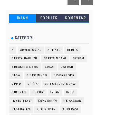
IKLAN
POPULER
KOMENTAR
KATEGORI
A
ADVERTORIAL
ARTIKEL
BERITA
BERITA HARI INI
BERITA NGAWI
BKSDM
BREAKING NEWS
CUKAI
DAERAH
DESA
DISKOMINFO
DISPARPORA
DPMD
DPPTK
DR.SOEROTO NGAWI
HIBURAN
HUKUM
IKLAN
INFO
INVESTIGASI
KEHUTANAN
KEJAKSAAN
KESEHATAN
KETERTIPAN
KOPERASI