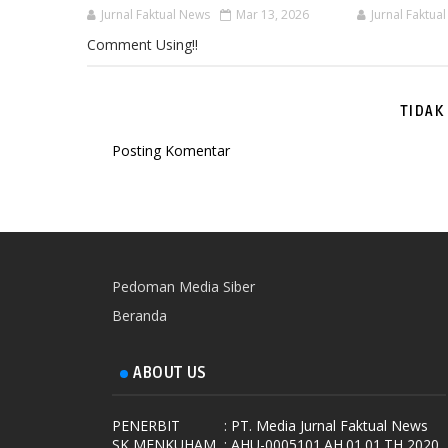
Jurnal Faktual News
Mar 13, 2026
Jurnal Faktua
Comment Using!!
TIDAK
Posting Komentar
Pedoman Media Siber
Beranda
ABOUT US
PENERBIT
: PT. Media Jurnal Faktual News
SK MENKUHAM
: AHU-0005101.AH.01.01.TH 2020