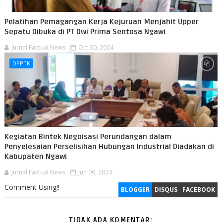
Pelatihan Pemagangan Kerja Kejuruan Menjahit Upper
Sepatu Dibuka di PT Dwi Prima Sentosa Ngawi
Jurnal Faktual News
Oct 30, 2024
DPPTK
Kegiatan Bintek Negoisasi Perundangan dalam
Penyelesaian Perselisihan Hubungan Industrial Diadakan di
Kabupaten Ngawi
Jurnal Faktual News
Jun 09, 2024
Comment Using!!
BLOGGER
DISQUS
FACEBOOK
TIDAK ADA KOMENTAR: