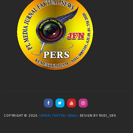
undefined
COPYRIGHT ©
2026
JURNAL FAKTUAL NEWS
. DESIGN BY RUDI_S89.
| DISTRIBUTED
BY