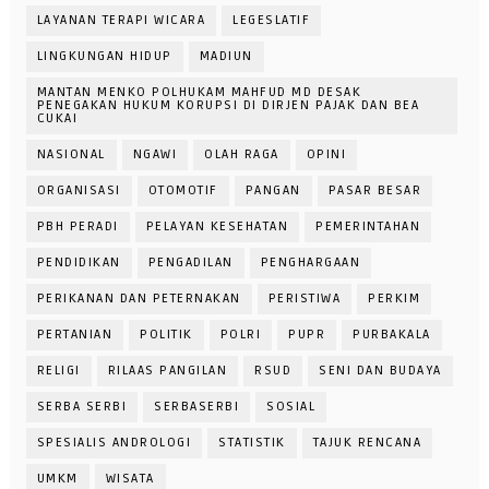
LAYANAN TERAPI WICARA
LEGESLATIF
LINGKUNGAN HIDUP
MADIUN
MANTAN MENKO POLHUKAM MAHFUD MD DESAK
PENEGAKAN HUKUM KORUPSI DI DIRJEN PAJAK DAN BEA
CUKAI
NASIONAL
NGAWI
OLAH RAGA
OPINI
ORGANISASI
OTOMOTIF
PANGAN
PASAR BESAR
PBH PERADI
PELAYAN KESEHATAN
PEMERINTAHAN
PENDIDIKAN
PENGADILAN
PENGHARGAAN
PERIKANAN DAN PETERNAKAN
PERISTIWA
PERKIM
PERTANIAN
POLITIK
POLRI
PUPR
PURBAKALA
RELIGI
RILAAS PANGILAN
RSUD
SENI DAN BUDAYA
SERBA SERBI
SERBASERBI
SOSIAL
SPESIALIS ANDROLOGI
STATISTIK
TAJUK RENCANA
UMKM
WISATA