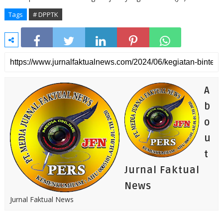
Tags
# DPPTK
A
b
o
u
t
Jurnal Faktual
News
Jurnal Faktual News