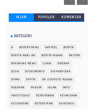
IKLAN
POPULER
KOMENTAR
KATEGORI
A
ADVERTORIAL
ARTIKEL
BERITA
BERITA HARI INI
BERITA NGAWI
BKSDM
BREAKING NEWS
CUKAI
DAERAH
DESA
DISKOMINFO
DISPARPORA
DPMD
DPPTK
DR.SOEROTO NGAWI
HIBURAN
HUKUM
IKLAN
INFO
INVESTIGASI
KEHUTANAN
KEJAKSAAN
KESEHATAN
KETERTIPAN
KOPERASI