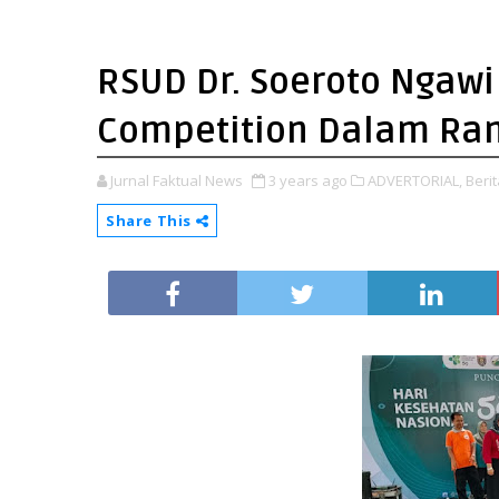
RSUD Dr. Soeroto Ngawi
Competition Dalam Ra
Jurnal Faktual News
3 years ago
ADVERTORIAL,
Berit
Share This