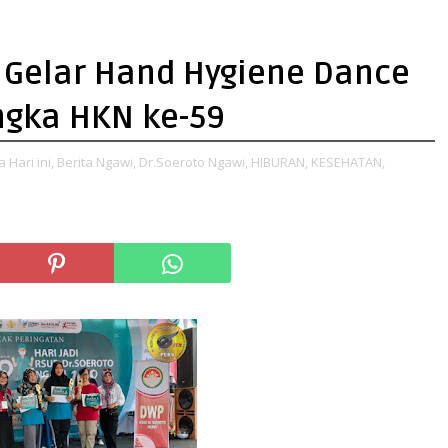
 Gelar Hand Hygiene Dance
ngka HKN ke-59
a Hari ini,
Berita Ngawi,
Dr.Soeroto Ngawi,
HIBURAN,
KESEHATAN,