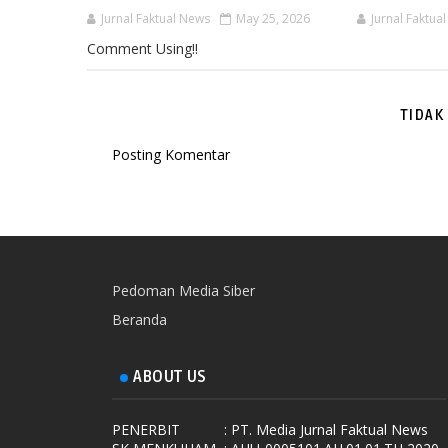
Jurnal Faktual News
May 25, 2026
Jurnal Faktua
Comment Using!!
TIDAK
Posting Komentar
Pedoman Media Siber
Beranda
ABOUT US
PENERBIT
: PT. Media Jurnal Faktual News