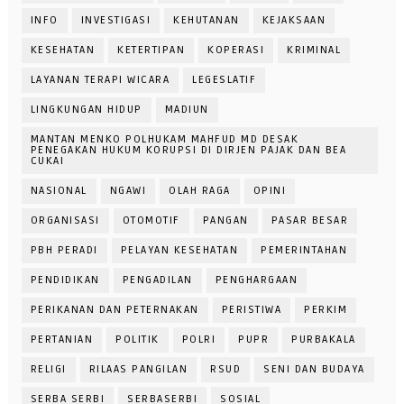
INFO
INVESTIGASI
KEHUTANAN
KEJAKSAAN
KESEHATAN
KETERTIPAN
KOPERASI
KRIMINAL
LAYANAN TERAPI WICARA
LEGESLATIF
LINGKUNGAN HIDUP
MADIUN
MANTAN MENKO POLHUKAM MAHFUD MD DESAK
PENEGAKAN HUKUM KORUPSI DI DIRJEN PAJAK DAN BEA
CUKAI
NASIONAL
NGAWI
OLAH RAGA
OPINI
ORGANISASI
OTOMOTIF
PANGAN
PASAR BESAR
PBH PERADI
PELAYAN KESEHATAN
PEMERINTAHAN
PENDIDIKAN
PENGADILAN
PENGHARGAAN
PERIKANAN DAN PETERNAKAN
PERISTIWA
PERKIM
PERTANIAN
POLITIK
POLRI
PUPR
PURBAKALA
RELIGI
RILAAS PANGILAN
RSUD
SENI DAN BUDAYA
SERBA SERBI
SERBASERBI
SOSIAL