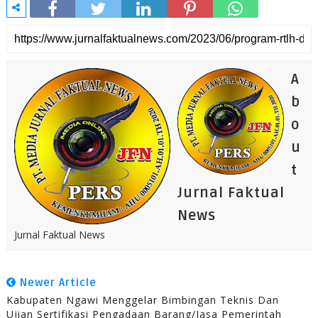
A
b
o
u
t
Jurnal Faktual
News
Jurnal Faktual News
Newer Article
Kabupaten Ngawi Menggelar Bimbingan Teknis Dan
Ujian Sertifikasi Pengadaan Barang/Jasa Pemerintah