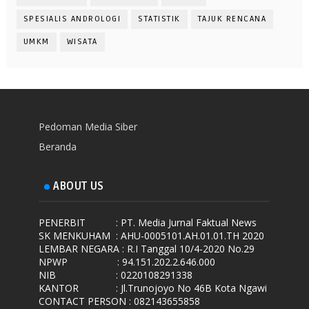
SPESIALIS ANDROLOGI
STATISTIK
TAJUK RENCANA
UMKM
WISATA
Pedoman Media Siber
Beranda
ABOUT US
PENERBIT
: PT. Media Jurnal Faktual News
SK MENKUHAM
: AHU-0005101.AH.01.01.TH 2020
LEMBAR NEGARA
: R.I Tanggal 10/4-2020 No.29
NPWP
: 94.151.202.2.646.000
NIB
: 0220108291338
KANTOR
: Jl.Trunojoyo No 46B Kota Ngawi
CONTACT PERSON : 082143655858