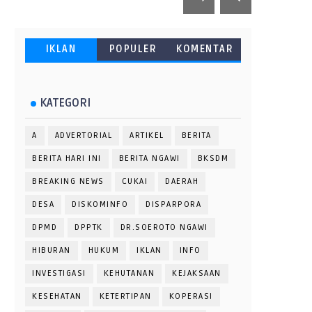
IKLAN
POPULER
KOMENTAR
KATEGORI
A
ADVERTORIAL
ARTIKEL
BERITA
BERITA HARI INI
BERITA NGAWI
BKSDM
BREAKING NEWS
CUKAI
DAERAH
DESA
DISKOMINFO
DISPARPORA
DPMD
DPPTK
DR.SOEROTO NGAWI
HIBURAN
HUKUM
IKLAN
INFO
INVESTIGASI
KEHUTANAN
KEJAKSAAN
KESEHATAN
KETERTIPAN
KOPERASI