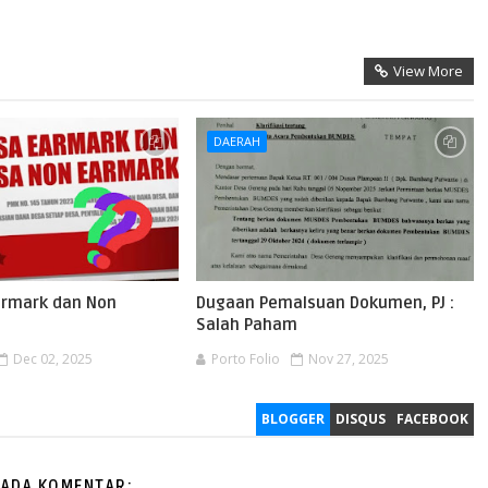
View More
DAERAH
Earmark dan Non
Dugaan Pemalsuan Dokumen, PJ :
Salah Paham
Dec 02, 2025
Porto Folio
Nov 27, 2025
BLOGGER
DISQUS
FACEBOOK
 ADA KOMENTAR: