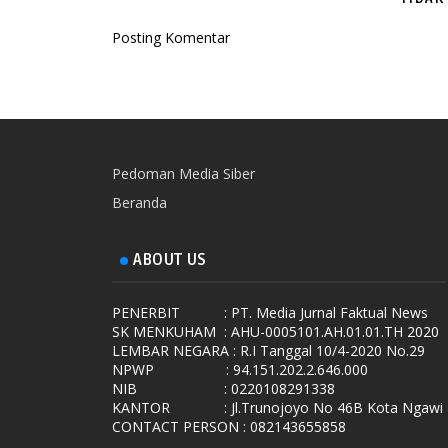
Posting Komentar
Pedoman Media Siber
Beranda
ABOUT US
PENERBIT
: PT. Media Jurnal Faktual News
SK MENKUHAM
: AHU-0005101.AH.01.01.TH 2020
LEMBAR NEGARA
: R.I Tanggal 10/4-2020 No.29
NPWP
: 94.151.202.2.646.000
NIB
: 0220108291338
KANTOR
: Jl.Trunojoyo No 46B Kota Ngawi
CONTACT PERSON : 082143655858