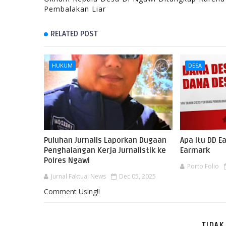
Pembalakan Liar
RELATED POST
HUKUM
DESA
Puluhan Jurnalis Laporkan Dugaan
Apa itu DD 
Penghalangan Kerja Jurnalistik ke
Earmark
Polres Ngawi
Porto Folio
Jurnal Faktual News
Dec 05, 2025
Comment Using!!
TIDAK