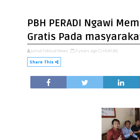
PBH PERADI Ngawi Mem
Gratis Pada masyarak
Jurnal Faktual News
3 years ago
HUKUM,
Share This