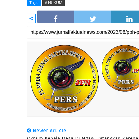
Tags
# HUKUM
Newer Article
Oknum Kepala Desa Di Ngawi Ditangkap Karena