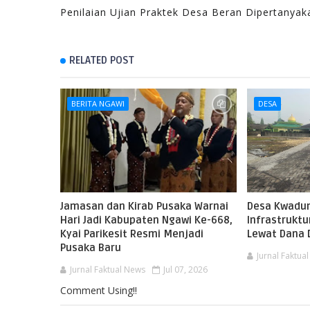
Penilaian Ujian Praktek Desa Beran Dipertanyak
RELATED POST
BERITA NGAWI
DESA
Jamasan dan Kirab Pusaka Warnai
Desa Kwadun
Hari Jadi Kabupaten Ngawi Ke-668,
Infrastruktu
Kyai Parikesit Resmi Menjadi
Lewat Dana 
Pusaka Baru
Jurnal Faktua
Jurnal Faktual News
Jul 07, 2026
Comment Using!!