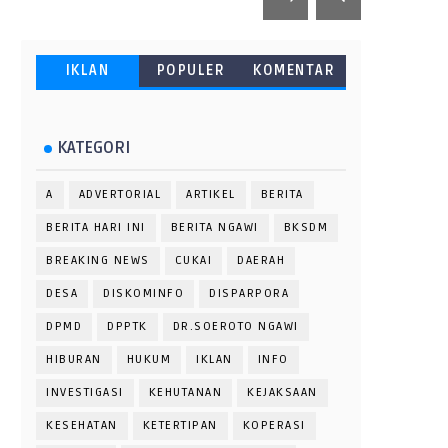
IKLAN
POPULER
KOMENTAR
KATEGORI
A
ADVERTORIAL
ARTIKEL
BERITA
BERITA HARI INI
BERITA NGAWI
BKSDM
BREAKING NEWS
CUKAI
DAERAH
DESA
DISKOMINFO
DISPARPORA
DPMD
DPPTK
DR.SOEROTO NGAWI
HIBURAN
HUKUM
IKLAN
INFO
INVESTIGASI
KEHUTANAN
KEJAKSAAN
KESEHATAN
KETERTIPAN
KOPERASI