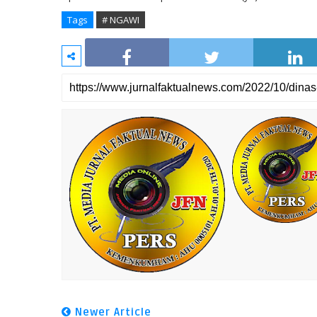
Tags
# NGAWI
Newer Article