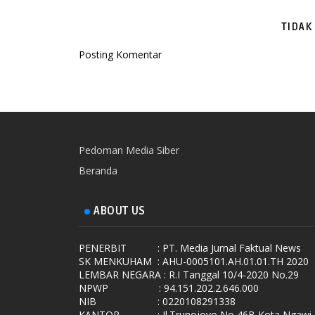
TIDAK
Posting Komentar
Pedoman Media Siber
Beranda
ABOUT US
PENERBIT
: PT. Media Jurnal Faktual News
SK MENKUHAM
: AHU-0005101.AH.01.01.TH 2020
LEMBAR NEGARA
: R.I Tanggal 10/4-2020 No.29
NPWP
: 94.151.202.2.646.000
NIB
: 0220108291338
KANTOR
: Jl.Trunojoyo No 46B Kota Ngawi