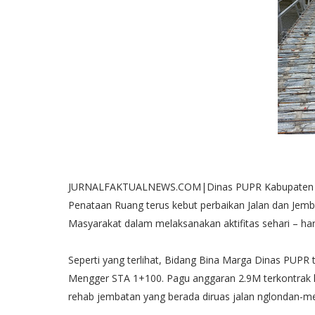
JURNALFAKTUALNEWS.COM|Dinas PUPR Kabupaten Ng
Penataan Ruang terus kebut perbaikan Jalan dan J
Masyarakat dalam melaksanakan aktifitas sehari – har
Seperti yang terlihat, Bidang Bina Marga Dinas PUPR
Mengger STA 1+100. Pagu anggaran 2.9M terkontrak h
rehab jembatan yang berada diruas jalan nglondan-m