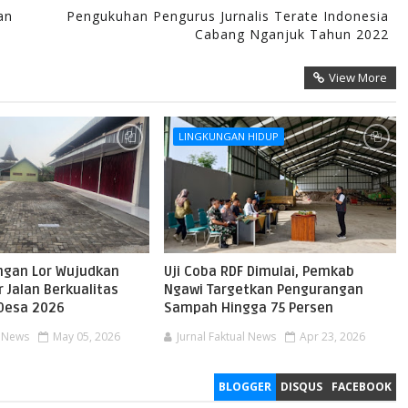
an
Pengukuhan Pengurus Jurnalis Terate Indonesia
Cabang Nganjuk Tahun 2022
View More
LINGKUNGAN HIDUP
gan Lor Wujudkan
Uji Coba RDF Dimulai, Pemkab
r Jalan Berkualitas
Ngawi Targetkan Pengurangan
Desa 2026
Sampah Hingga 75 Persen
l News
May 05, 2026
Jurnal Faktual News
Apr 23, 2026
BLOGGER
DISQUS
FACEBOOK