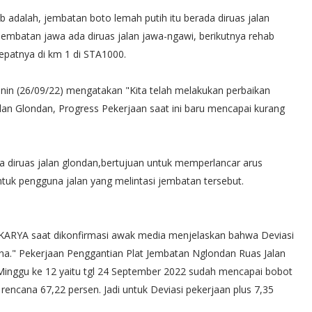
ehab adalah, jembatan boto lemah putih itu berada diruas jalan
embatan jawa ada diruas jalan jawa-ngawi, berikutnya rehab
epatnya di km 1 di STA1000.
nin (26/09/22) mengatakan "Kita telah melakukan perbaikan
lan Glondan, Progress Pekerjaan saat ini baru mencapai kurang
a diruas jalan glondan,bertujuan untuk memperlancar arus
uk pengguna jalan yang melintasi jembatan tersebut.
A KARYA saat dikonfirmasi awak media menjelaskan bahwa Deviasi
cana." Pekerjaan Penggantian Plat Jembatan Nglondan Ruas Jalan
inggu ke 12 yaitu tgl 24 September 2022 sudah mencapai bobot
 rencana 67,22 persen. Jadi untuk Deviasi pekerjaan plus 7,35