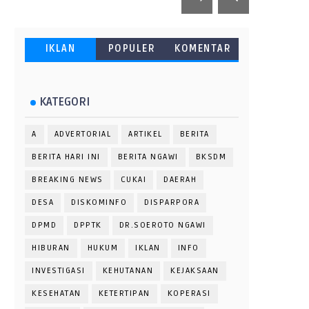
IKLAN
POPULER
KOMENTAR
KATEGORI
A
ADVERTORIAL
ARTIKEL
BERITA
BERITA HARI INI
BERITA NGAWI
BKSDM
BREAKING NEWS
CUKAI
DAERAH
DESA
DISKOMINFO
DISPARPORA
DPMD
DPPTK
DR.SOEROTO NGAWI
HIBURAN
HUKUM
IKLAN
INFO
INVESTIGASI
KEHUTANAN
KEJAKSAAN
KESEHATAN
KETERTIPAN
KOPERASI