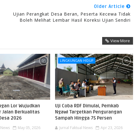
Older Article
Ujian Perangkat Desa Beran, Peserta Kecewa Tidak
Boleh Melihat Lembar Hasil Koreksi Ujian Sendiri
View More
LINGKUNGAN HIDUP
gan Lor Wujudkan
Uji Coba RDF Dimulai, Pemkab
r Jalan Berkualitas
Ngawi Targetkan Pengurangan
Desa 2026
Sampah Hingga 75 Persen
l News
May 05, 2026
Jurnal Faktual News
Apr 23, 2026