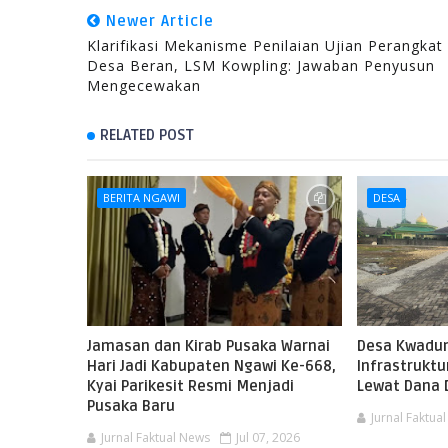
Newer Article
Klarifikasi Mekanisme Penilaian Ujian Perangkat
Desa Beran, LSM Kowpling: Jawaban Penyusun
Mengecewakan
RELATED POST
BERITA NGAWI
DESA
Jamasan dan Kirab Pusaka Warnai
Desa Kwadun
Hari Jadi Kabupaten Ngawi Ke-668,
Infrastruktu
Kyai Parikesit Resmi Menjadi
Lewat Dana 
Pusaka Baru
Jurnal Faktua
Jurnal Faktual News
Jul 07, 2026