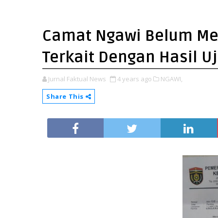
Camat Ngawi Belum Me
Terkait Dengan Hasil U
Jurnal Faktual News
4 years ago
NGAWI,
Share This