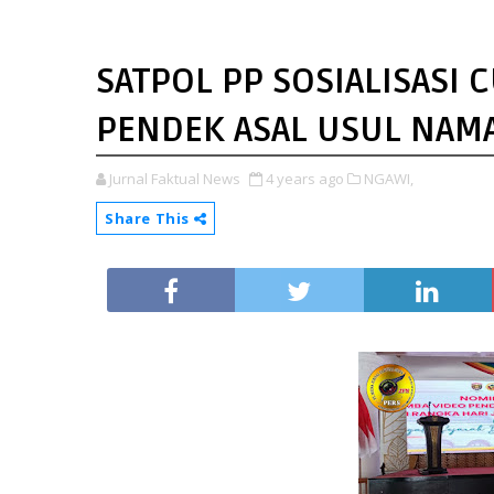
SATPOL PP SOSIALISASI 
PENDEK ASAL USUL NAM
Jurnal Faktual News
4 years ago
NGAWI,
Share This