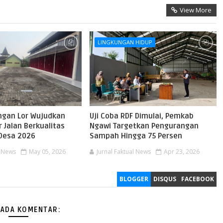
View More
LINGKUNGAN HIDUP
gan Lor Wujudkan
Uji Coba RDF Dimulai, Pemkab
r Jalan Berkualitas
Ngawi Targetkan Pengurangan
Desa 2026
Sampah Hingga 75 Persen
l News
May 05, 2026
Jurnal Faktual News
Apr 23, 2026
BLOGGER
DISQUS
FACEBOOK
 ADA KOMENTAR: