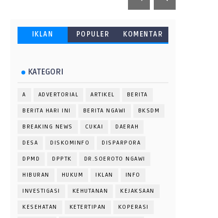
IKLAN
POPULER
KOMENTAR
KATEGORI
A
ADVERTORIAL
ARTIKEL
BERITA
BERITA HARI INI
BERITA NGAWI
BKSDM
BREAKING NEWS
CUKAI
DAERAH
DESA
DISKOMINFO
DISPARPORA
DPMD
DPPTK
DR.SOEROTO NGAWI
HIBURAN
HUKUM
IKLAN
INFO
INVESTIGASI
KEHUTANAN
KEJAKSAAN
KESEHATAN
KETERTIPAN
KOPERASI