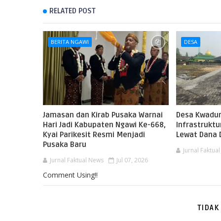
RELATED POST
BERITA NGAWI
DESA
Jamasan dan Kirab Pusaka Warnai
Desa Kwadun
Hari Jadi Kabupaten Ngawi Ke-668,
Infrastruktu
Kyai Parikesit Resmi Menjadi
Lewat Dana 
Pusaka Baru
Jurnal Faktua
Jurnal Faktual News
Jul 07, 2026
Comment Using!!
TIDAK