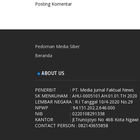
Posting Komentar
Pedoman Media Siber
Beranda
ABOUT US
PENERBIT
: PT. Media Jurnal Faktual News
SK MENKUHAM
: AHU-0005101.AH.01.01.TH 2020
LEMBAR NEGARA
: R.I Tanggal 10/4-2020 No.29
NPWP
: 94.151.202.2.646.000
NIB
: 0220108291338
KANTOR
: Jl.Trunojoyo No 46B Kota Ngawi
CONTACT PERSON : 082143655858