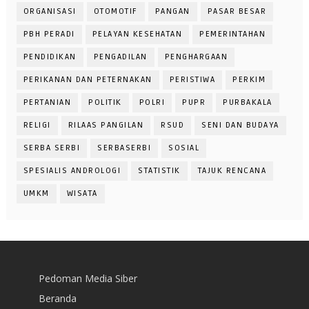
ORGANISASI
OTOMOTIF
PANGAN
PASAR BESAR
PBH PERADI
PELAYAN KESEHATAN
PEMERINTAHAN
PENDIDIKAN
PENGADILAN
PENGHARGAAN
PERIKANAN DAN PETERNAKAN
PERISTIWA
PERKIM
PERTANIAN
POLITIK
POLRI
PUPR
PURBAKALA
RELIGI
RILAAS PANGILAN
RSUD
SENI DAN BUDAYA
SERBA SERBI
SERBASERBI
SOSIAL
SPESIALIS ANDROLOGI
STATISTIK
TAJUK RENCANA
UMKM
WISATA
Pedoman Media Siber
Beranda