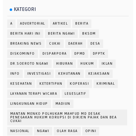
KATEGORI
A
ADVERTORIAL
ARTIKEL
BERITA
BERITA HARI INI
BERITA NGAWI
BKSDM
BREAKING NEWS
CUKAI
DAERAH
DESA
DISKOMINFO
DISPARPORA
DPMD
DPPTK
DR.SOEROTO NGAWI
HIBURAN
HUKUM
IKLAN
INFO
INVESTIGASI
KEHUTANAN
KEJAKSAAN
KESEHATAN
KETERTIPAN
KOPERASI
KRIMINAL
LAYANAN TERAPI WICARA
LEGESLATIF
LINGKUNGAN HIDUP
MADIUN
MANTAN MENKO POLHUKAM MAHFUD MD DESAK
PENEGAKAN HUKUM KORUPSI DI DIRJEN PAJAK DAN BEA
CUKAI
NASIONAL
NGAWI
OLAH RAGA
OPINI