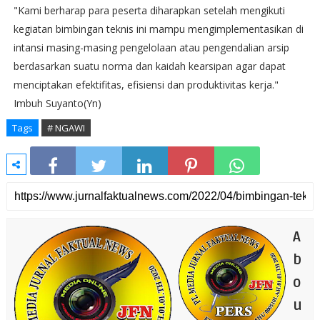
"Kami berharap para peserta diharapkan setelah mengikuti
kegiatan bimbingan teknis ini mampu mengimplementasikan di
intansi masing-masing pengelolaan atau pengendalian arsip
berdasarkan suatu norma dan kaidah kearsipan agar dapat
menciptakan efektifitas, efisiensi dan produktivitas kerja."
Imbuh Suyanto(Yn)
Tags
# NGAWI
A
b
o
u