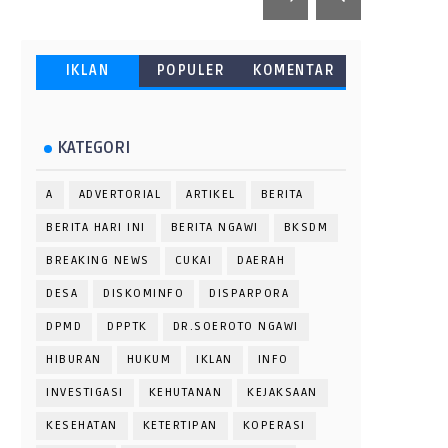
IKLAN
POPULER
KOMENTAR
KATEGORI
A
ADVERTORIAL
ARTIKEL
BERITA
BERITA HARI INI
BERITA NGAWI
BKSDM
BREAKING NEWS
CUKAI
DAERAH
DESA
DISKOMINFO
DISPARPORA
DPMD
DPPTK
DR.SOEROTO NGAWI
HIBURAN
HUKUM
IKLAN
INFO
INVESTIGASI
KEHUTANAN
KEJAKSAAN
KESEHATAN
KETERTIPAN
KOPERASI