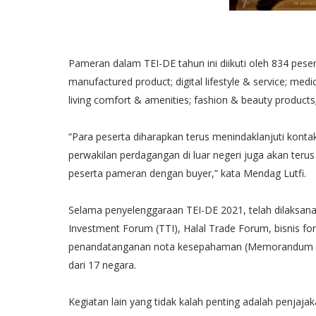
Pameran dalam TEI-DE tahun ini diikuti oleh 834 pese
manufactured product; digital lifestyle & service; med
living comfort & amenities; fashion & beauty products;
“Para peserta diharapkan terus menindaklanjuti kontak
perwakilan perdagangan di luar negeri juga akan terus
peserta pameran dengan buyer,” kata Mendag Lutfi.
Selama penyelenggaraan TEI-DE 2021, telah dilaksan
Investment Forum (TTI), Halal Trade Forum, bisnis foru
penandatanganan nota kesepahaman (Memorandum of
dari 17 negara.
Kegiatan lain yang tidak kalah penting adalah penja