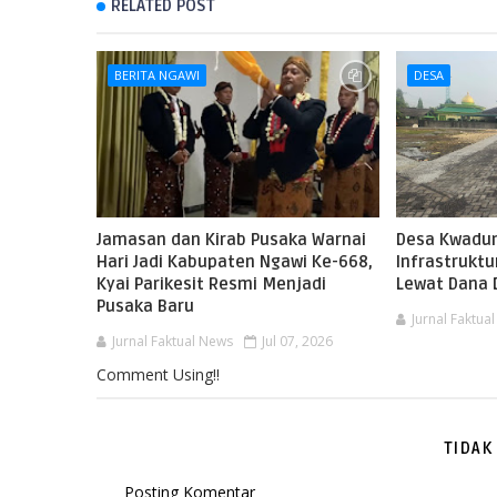
RELATED POST
BERITA NGAWI
DESA
Jamasan dan Kirab Pusaka Warnai
Desa Kwadun
Hari Jadi Kabupaten Ngawi Ke-668,
Infrastruktu
Kyai Parikesit Resmi Menjadi
Lewat Dana 
Pusaka Baru
Jurnal Faktua
Jurnal Faktual News
Jul 07, 2026
Comment Using!!
TIDAK
Posting Komentar