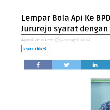
Lempar Bola Api Ke BP
Jururejo syarat dengan
Jurnal Faktual News
5 years ago
NGAWI,
Share This