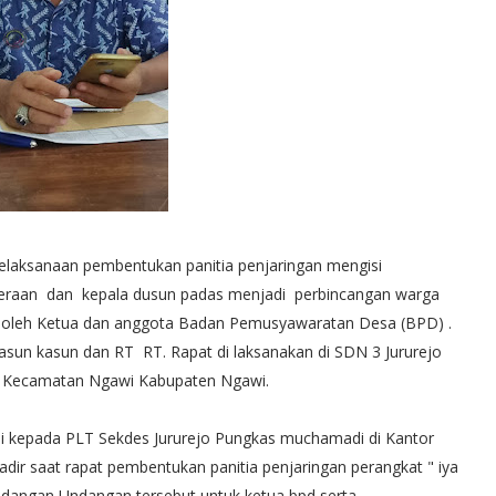
ksanaan pembentukan panitia penjaringan mengisi
teraan dan kepala dusun padas menjadi perbincangan warga
ri oleh Ketua dan anggota Badan Pemusyawaratan Desa (BPD) .
 Kasun kasun dan RT RT. Rapat di laksanakan di SDN 3 Jururejo
1 Kecamatan Ngawi Kabupaten Ngawi.
si kepada PLT Sekdes Jururejo Pungkas muchamadi di Kantor
dir saat rapat pembentukan panitia penjaringan perangkat " iya
ndangan,Undangan tersebut untuk ketua bpd serta