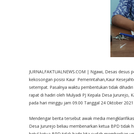
JURNALFAKTUALNEWS.COM | Ngawi, Desas desus pela
kekosongan posisi Kaur Pemerintahan,Kaur Kesejah
setempat. Pasalnya waktu pembentukan tidak dihadi
rapat di hadiri oleh Mulyadi PJ Kepala Desa Jururejo,
pada hari minggu jam 09.00 Tanggal 24 Oktober 202
Mendengar berita tersebut awak media mengklarifika
Desa Jururejo beliau membenarkan ketua BPD tidak ha
betul ketua BPD tidak hadir,kita sudah memberikan u