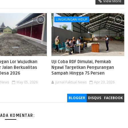
View More
LINGKUNGAN HIDUP
gan Lor Wujudkan
Uji Coba RDF Dimulai, Pemkab
r Jalan Berkualitas
Ngawi Targetkan Pengurangan
Desa 2026
Sampah Hingga 75 Persen
l News
May 05, 2026
Jurnal Faktual News
Apr 23, 2026
BLOGGER
DISQUS
FACEBOOK
 ADA KOMENTAR: