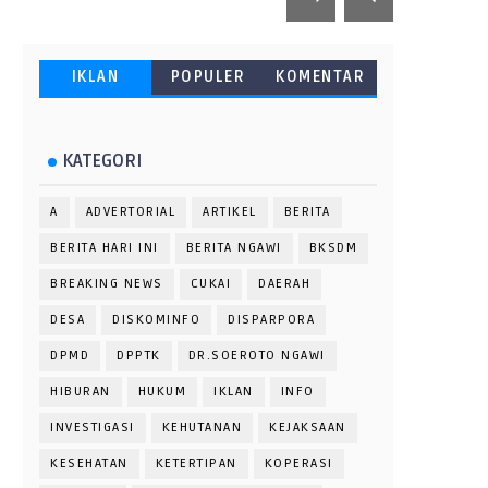
IKLAN
POPULER
KOMENTAR
KATEGORI
A
ADVERTORIAL
ARTIKEL
BERITA
BERITA HARI INI
BERITA NGAWI
BKSDM
BREAKING NEWS
CUKAI
DAERAH
DESA
DISKOMINFO
DISPARPORA
DPMD
DPPTK
DR.SOEROTO NGAWI
HIBURAN
HUKUM
IKLAN
INFO
INVESTIGASI
KEHUTANAN
KEJAKSAAN
KESEHATAN
KETERTIPAN
KOPERASI