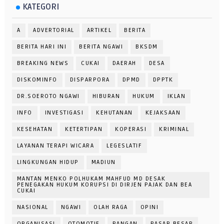
KATEGORI
A
ADVERTORIAL
ARTIKEL
BERITA
BERITA HARI INI
BERITA NGAWI
BKSDM
BREAKING NEWS
CUKAI
DAERAH
DESA
DISKOMINFO
DISPARPORA
DPMD
DPPTK
DR.SOEROTO NGAWI
HIBURAN
HUKUM
IKLAN
INFO
INVESTIGASI
KEHUTANAN
KEJAKSAAN
KESEHATAN
KETERTIPAN
KOPERASI
KRIMINAL
LAYANAN TERAPI WICARA
LEGESLATIF
LINGKUNGAN HIDUP
MADIUN
MANTAN MENKO POLHUKAM MAHFUD MD DESAK
PENEGAKAN HUKUM KORUPSI DI DIRJEN PAJAK DAN BEA
CUKAI
NASIONAL
NGAWI
OLAH RAGA
OPINI
ORGANISASI
OTOMOTIF
PANGAN
PASAR BESAR