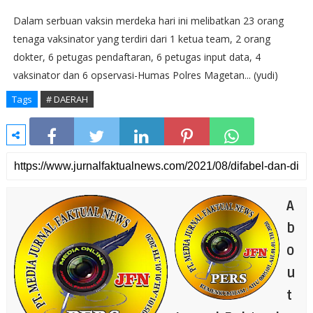
Dalam serbuan vaksin merdeka hari ini melibatkan 23 orang
tenaga vaksinator yang terdiri dari 1 ketua team, 2 orang
dokter, 6 petugas pendaftaran, 6 petugas input data, 4
vaksinator dan 6 opservasi-Humas Polres Magetan... (yudi)
Tags
# DAERAH
A
b
o
u
t