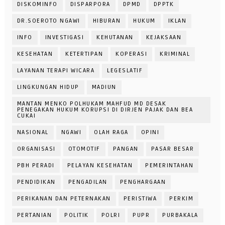
DISKOMINFO
DISPARPORA
DPMD
DPPTK
DR.SOEROTO NGAWI
HIBURAN
HUKUM
IKLAN
INFO
INVESTIGASI
KEHUTANAN
KEJAKSAAN
KESEHATAN
KETERTIPAN
KOPERASI
KRIMINAL
LAYANAN TERAPI WICARA
LEGESLATIF
LINGKUNGAN HIDUP
MADIUN
MANTAN MENKO POLHUKAM MAHFUD MD DESAK
PENEGAKAN HUKUM KORUPSI DI DIRJEN PAJAK DAN BEA
CUKAI
NASIONAL
NGAWI
OLAH RAGA
OPINI
ORGANISASI
OTOMOTIF
PANGAN
PASAR BESAR
PBH PERADI
PELAYAN KESEHATAN
PEMERINTAHAN
PENDIDIKAN
PENGADILAN
PENGHARGAAN
PERIKANAN DAN PETERNAKAN
PERISTIWA
PERKIM
PERTANIAN
POLITIK
POLRI
PUPR
PURBAKALA