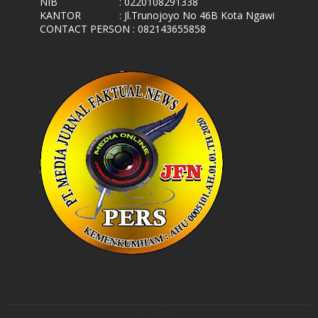
NIB
: 0220108291338
KANTOR
: Jl.Trunojoyo No 46B Kota Ngawi
CONTACT PERSON : 082143655858
undefined