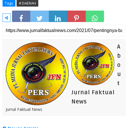
Tags
# DAERAH
A
b
o
u
t
Jurnal Faktual
News
Jurnal Faktual News