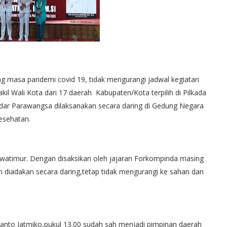
ng masa pandemi covid 19, tidak mengurangi jadwal kegiatan
kil Wali Kota dari 17 daerah Kabupaten/Kota terpilih di Pilkada
ndar Parawangsa dilaksanakan secara daring di Gedung Negara
esehatan.
awatimur. Dengan disaksikan oleh jajaran Forkompinda masing
n diadakan secara daring,tetap tidak mengurangi ke sahan dan
anto Jatmiko,pukul 13.00 sudah sah menjadi pimpinan daerah