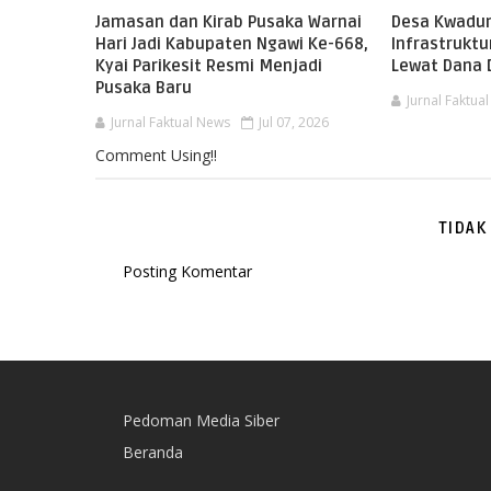
Jamasan dan Kirab Pusaka Warnai
Desa Kwadun
Hari Jadi Kabupaten Ngawi Ke-668,
Infrastruktu
Kyai Parikesit Resmi Menjadi
Lewat Dana 
Pusaka Baru
Jurnal Faktua
Jurnal Faktual News
Jul 07, 2026
Comment Using!!
TIDAK
Posting Komentar
Pedoman Media Siber
Beranda