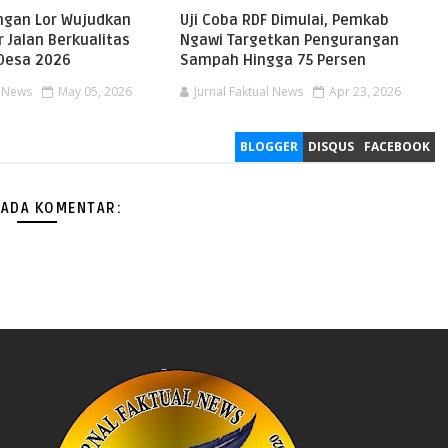
gan Lor Wujudkan
Uji Coba RDF Dimulai, Pemkab
r Jalan Berkualitas
Ngawi Targetkan Pengurangan
Desa 2026
Sampah Hingga 75 Persen
l News
May 05, 2026
Jurnal Faktual News
Apr 23, 2026
BLOGGER
DISQUS
FACEBOOK
 ADA KOMENTAR: