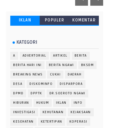
IKLAN
POPULER
KOMENTAR
KATEGORI
A
ADVERTORIAL
ARTIKEL
BERITA
BERITA HARI INI
BERITA NGAWI
BKSDM
BREAKING NEWS
CUKAI
DAERAH
DESA
DISKOMINFO
DISPARPORA
DPMD
DPPTK
DR.SOEROTO NGAWI
HIBURAN
HUKUM
IKLAN
INFO
INVESTIGASI
KEHUTANAN
KEJAKSAAN
KESEHATAN
KETERTIPAN
KOPERASI