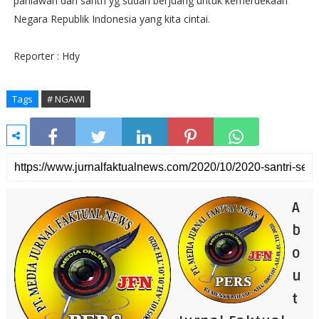
pahlawan dan santri yg sudah berjuang untuk kemerdekaan
Negara Republik Indonesia yang kita cintai.
Reporter : Hdy
Tags
# NGAWI
A
b
o
u
t