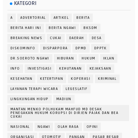
KATEGORI
A
ADVERTORIAL
ARTIKEL
BERITA
BERITA HARI INI
BERITA NGAWI
BKSDM
BREAKING NEWS
CUKAI
DAERAH
DESA
DISKOMINFO
DISPARPORA
DPMD
DPPTK
DR.SOEROTO NGAWI
HIBURAN
HUKUM
IKLAN
INFO
INVESTIGASI
KEHUTANAN
KEJAKSAAN
KESEHATAN
KETERTIPAN
KOPERASI
KRIMINAL
LAYANAN TERAPI WICARA
LEGESLATIF
LINGKUNGAN HIDUP
MADIUN
MANTAN MENKO POLHUKAM MAHFUD MD DESAK
PENEGAKAN HUKUM KORUPSI DI DIRJEN PAJAK DAN BEA
CUKAI
NASIONAL
NGAWI
OLAH RAGA
OPINI
ORGANISASI
OTOMOTIF
PANGAN
PASAR BESAR