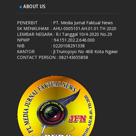
ABOUT US
PENERBIT
: PT. Media Jurnal Faktual News
SK MENKUHAM
: AHU-0005101.AH.01.01.TH 2020
LEMBAR NEGARA
: R.I Tanggal 10/4-2020 No.29
NPWP
: 94.151.202.2.646.000
NIB
: 0220108291338
KANTOR
: Jl.Trunojoyo No 46B Kota Ngawi
CONTACT PERSON : 082143655858