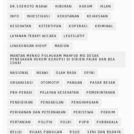
DR.SOEROTO NGAWI
HIBURAN
HUKUM
IKLAN
INFO
INVESTIGASI
KEHUTANAN
KEJAKSAAN
KESEHATAN
KETERTIPAN
KOPERASI
KRIMINAL
LAYANAN TERAPI WICARA
LEGESLATIF
LINGKUNGAN HIDUP
MADIUN
MANTAN MENKO POLHUKAM MAHFUD MD DESAK
PENEGAKAN HUKUM KORUPSI DI DIRJEN PAJAK DAN BEA
CUKAI
NASIONAL
NGAWI
OLAH RAGA
OPINI
ORGANISASI
OTOMOTIF
PANGAN
PASAR BESAR
PBH PERADI
PELAYAN KESEHATAN
PEMERINTAHAN
PENDIDIKAN
PENGADILAN
PENGHARGAAN
PERIKANAN DAN PETERNAKAN
PERISTIWA
PERKIM
PERTANIAN
POLITIK
POLRI
PUPR
PURBAKALA
RELIGI
RILAAS PANGILAN
RSUD
SENI DAN BUDAYA