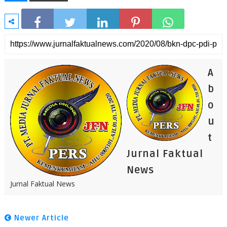
A
b
o
u
t
Jurnal Faktual
News
Jurnal Faktual News
Newer Article