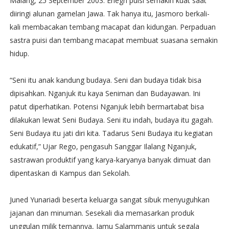
Malang, 25 September 2003. Enegri puisi semakin kuat saat
diiringi alunan gamelan Jawa. Tak hanya itu, Jasmoro berkali-
kali membacakan tembang macapat dan kidungan. Perpaduan
sastra puisi dan tembang macapat membuat suasana semakin
hidup.
“Seni itu anak kandung budaya. Seni dan budaya tidak bisa
dipisahkan. Nganjuk itu kaya Seniman dan Budayawan. Ini
patut diperhatikan. Potensi Nganjuk lebih bermartabat bisa
dilakukan lewat Seni Budaya. Seni itu indah, budaya itu gagah.
Seni Budaya itu jati diri kita. Tadarus Seni Budaya itu kegiatan
edukatif,” Ujar Rego, pengasuh Sanggar Ilalang Nganjuk,
sastrawan produktif yang karya-karyanya banyak dimuat dan
dipentaskan di Kampus dan Sekolah.
Juned Yunariadi beserta keluarga sangat sibuk menyuguhkan
jajanan dan minuman. Sesekali dia memasarkan produk
unggulan milik temannya, Jamu Salammanis untuk segala