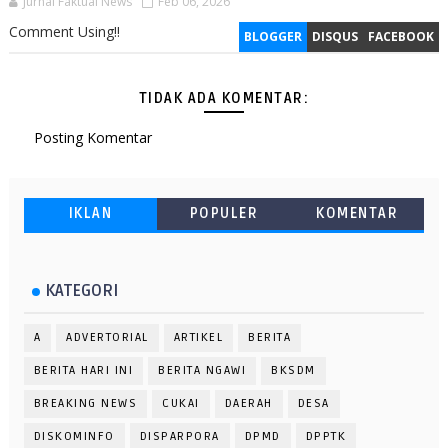
Jurnal Faktual News
Feb 06, 2026
Comment Using!!
BLOGGER
DISQUS
FACEBOOK
TIDAK ADA KOMENTAR:
Posting Komentar
IKLAN
POPULER
KOMENTAR
KATEGORI
A
ADVERTORIAL
ARTIKEL
BERITA
BERITA HARI INI
BERITA NGAWI
BKSDM
BREAKING NEWS
CUKAI
DAERAH
DESA
DISKOMINFO
DISPARPORA
DPMD
DPPTK