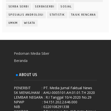
SERBA SERBI
SERBASERBI
SOSIAL
SPESIALIS ANDROLOGI
STATISTIK
TAJUK RENCANA
UMKM
WISATA
Pedoman Media Siber
Beranda
ABOUT US
PENERBIT
: PT. Media Jurnal Faktual News
SK MENKUHAM
: AHU-0005101.AH.01.01.TH 2020
LEMBAR NEGARA
: R.I Tanggal 10/4-2020 No.29
NPWP
: 94.151.202.2.646.000
NIB
: 0220108291338