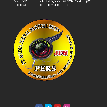
KANTOR
: Jl.Trunojoyo No 46B Kota Ngawi
CONTACT PERSON : 082143655858
undefined