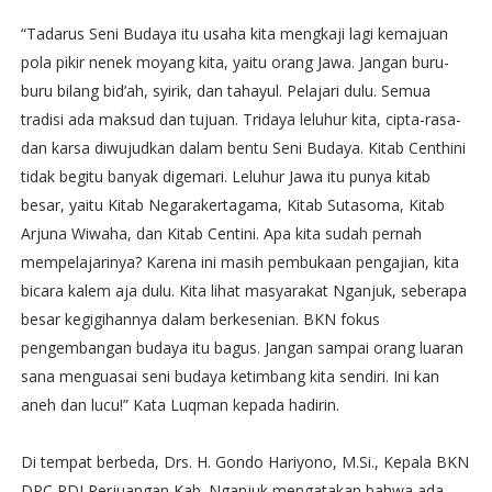
“Tadarus Seni Budaya itu usaha kita mengkaji lagi kemajuan
pola pikir nenek moyang kita, yaitu orang Jawa. Jangan buru-
buru bilang bid’ah, syirik, dan tahayul. Pelajari dulu. Semua
tradisi ada maksud dan tujuan. Tridaya leluhur kita, cipta-rasa-
dan karsa diwujudkan dalam bentu Seni Budaya. Kitab Centhini
tidak begitu banyak digemari. Leluhur Jawa itu punya kitab
besar, yaitu Kitab Negarakertagama, Kitab Sutasoma, Kitab
Arjuna Wiwaha, dan Kitab Centini. Apa kita sudah pernah
mempelajarinya? Karena ini masih pembukaan pengajian, kita
bicara kalem aja dulu. Kita lihat masyarakat Nganjuk, seberapa
besar kegigihannya dalam berkesenian. BKN fokus
pengembangan budaya itu bagus. Jangan sampai orang luaran
sana menguasai seni budaya ketimbang kita sendiri. Ini kan
aneh dan lucu!” Kata Luqman kepada hadirin.
Di tempat berbeda, Drs. H. Gondo Hariyono, M.Si., Kepala BKN
DPC PDI Perjuangan Kab. Nganjuk mengatakan bahwa ada