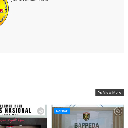
View More
DAERAH