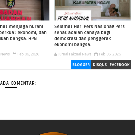
ehat menjaga nurani
Selamat Hari Pers Nasional! Pers
perkuat ekonomi, dan
sehat adalah cahaya bagi
kan bangsa. HPN
demokrasi dan penggerak
ekonomi bangsa.
l News
Feb 06, 2026
Jurnal Faktual News
Feb 06, 2026
BLOGGER
DISQUS
FACEBOOK
 ADA KOMENTAR: