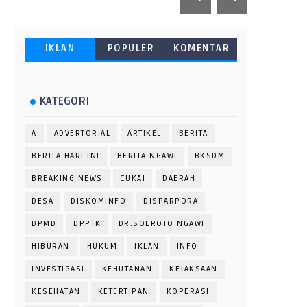
IKLAN
POPULER
KOMENTAR
KATEGORI
A
ADVERTORIAL
ARTIKEL
BERITA
BERITA HARI INI
BERITA NGAWI
BKSDM
BREAKING NEWS
CUKAI
DAERAH
DESA
DISKOMINFO
DISPARPORA
DPMD
DPPTK
DR.SOEROTO NGAWI
HIBURAN
HUKUM
IKLAN
INFO
INVESTIGASI
KEHUTANAN
KEJAKSAAN
KESEHATAN
KETERTIPAN
KOPERASI