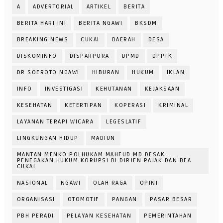
A
ADVERTORIAL
ARTIKEL
BERITA
BERITA HARI INI
BERITA NGAWI
BKSDM
BREAKING NEWS
CUKAI
DAERAH
DESA
DISKOMINFO
DISPARPORA
DPMD
DPPTK
DR.SOEROTO NGAWI
HIBURAN
HUKUM
IKLAN
INFO
INVESTIGASI
KEHUTANAN
KEJAKSAAN
KESEHATAN
KETERTIPAN
KOPERASI
KRIMINAL
LAYANAN TERAPI WICARA
LEGESLATIF
LINGKUNGAN HIDUP
MADIUN
MANTAN MENKO POLHUKAM MAHFUD MD DESAK
PENEGAKAN HUKUM KORUPSI DI DIRJEN PAJAK DAN BEA
CUKAI
NASIONAL
NGAWI
OLAH RAGA
OPINI
ORGANISASI
OTOMOTIF
PANGAN
PASAR BESAR
PBH PERADI
PELAYAN KESEHATAN
PEMERINTAHAN