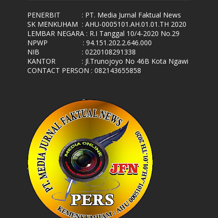
PENERBIT
: PT. Media Jurnal Faktual News
SK MENKUHAM
: AHU-0005101.AH.01.01.TH 2020
LEMBAR NEGARA
: R.I Tanggal 10/4-2020 No.29
NPWP
: 94.151.202.2.646.000
NIB
: 0220108291338
KANTOR
: Jl.Trunojoyo No 46B Kota Ngawi
CONTACT PERSON : 082143655858