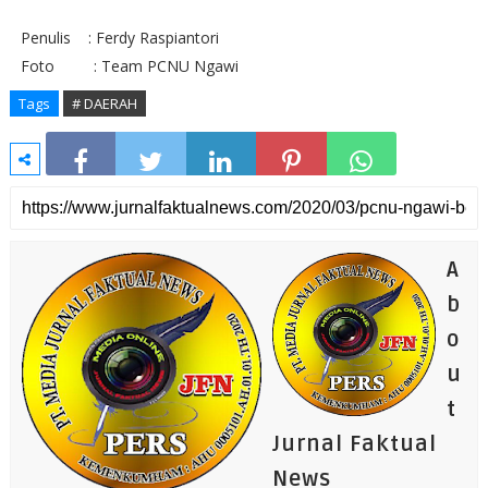
Penulis : Ferdy Raspiantori
Foto : Team PCNU Ngawi
Tags
# DAERAH
A
b
o
u
t
Jurnal Faktual
News