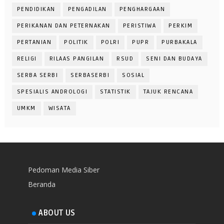
PENDIDIKAN
PENGADILAN
PENGHARGAAN
PERIKANAN DAN PETERNAKAN
PERISTIWA
PERKIM
PERTANIAN
POLITIK
POLRI
PUPR
PURBAKALA
RELIGI
RILAAS PANGILAN
RSUD
SENI DAN BUDAYA
SERBA SERBI
SERBASERBI
SOSIAL
SPESIALIS ANDROLOGI
STATISTIK
TAJUK RENCANA
UMKM
WISATA
Pedoman Media Siber
Beranda
ABOUT US