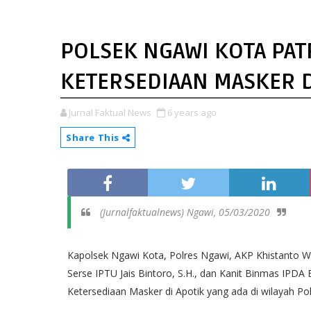
POLSEK NGAWI KOTA PAT
KETERSEDIAAN MASKER D
Jurnal Faktual News
6 years ago
Share This
(Jurnalfaktualnews) Ngawi, 05/03/2020
Kapolsek Ngawi Kota, Polres Ngawi, AKP Khistanto W
Serse IPTU Jais Bintoro, S.H., dan Kanit Binmas IPD
Ketersediaan Masker di Apotik yang ada di wilayah Po