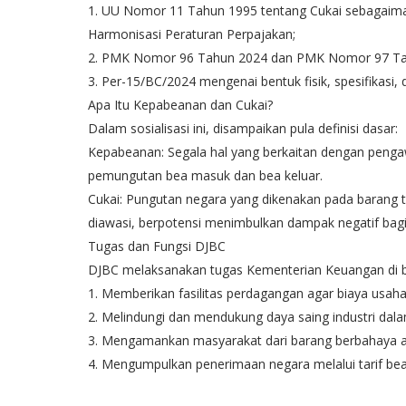
1. UU Nomor 11 Tahun 1995 tentang Cukai sebagaim
Harmonisasi Peraturan Perpajakan;
2. PMK Nomor 96 Tahun 2024 dan PMK Nomor 97 Tahu
3. Per-15/BC/2024 mengenai bentuk fisik, spesifikasi, 
Apa Itu Kepabeanan dan Cukai?
Dalam sosialisasi ini, disampaikan pula definisi dasar:
Kepabeanan: Segala hal yang berkaitan dengan pengaw
pemungutan bea masuk dan bea keluar.
Cukai: Pungutan negara yang dikenakan pada barang t
diawasi, berpotensi menimbulkan dampak negatif bagi
Tugas dan Fungsi DJBC
DJBC melaksanakan tugas Kementerian Keuangan di b
1. Memberikan fasilitas perdagangan agar biaya usaha l
2. Melindungi dan mendukung daya saing industri dala
3. Mengamankan masyarakat dari barang berbahaya at
4. Mengumpulkan penerimaan negara melalui tarif bea