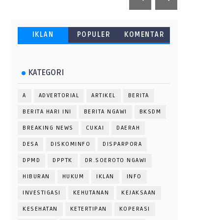
IKLAN
POPULER
KOMENTAR
KATEGORI
A
ADVERTORIAL
ARTIKEL
BERITA
BERITA HARI INI
BERITA NGAWI
BKSDM
BREAKING NEWS
CUKAI
DAERAH
DESA
DISKOMINFO
DISPARPORA
DPMD
DPPTK
DR.SOEROTO NGAWI
HIBURAN
HUKUM
IKLAN
INFO
INVESTIGASI
KEHUTANAN
KEJAKSAAN
KESEHATAN
KETERTIPAN
KOPERASI