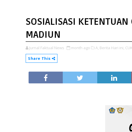
SOSIALISASI KETENTUAN 
MADIUN
Jurnal Faktual News
month ago
A,
Berita Hari ini,
CUK
Share This