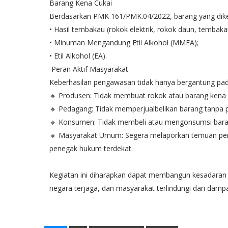
Barang Kena Cukai
Berdasarkan PMK 161/PMK.04/2022, barang yang diken
• Hasil tembakau (rokok elektrik, rokok daun, tembakau 
• Minuman Mengandung Etil Alkohol (MMEA);
• Etil Alkohol (EA).
Peran Aktif Masyarakat
Keberhasilan pengawasan tidak hanya bergantung pada 
🔸 Produsen: Tidak membuat rokok atau barang kena cu
🔸 Pedagang: Tidak memperjualbelikan barang tanpa pi
🔸 Konsumen: Tidak membeli atau mengonsumsi baran
🔸 Masyarakat Umum: Segera melaporkan temuan pere
penegak hukum terdekat.
Kegiatan ini diharapkan dapat membangun kesadaran 
negara terjaga, dan masyarakat terlindungi dari dampa