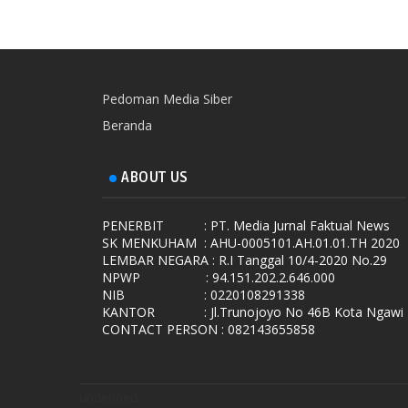
Pedoman Media Siber
Beranda
ABOUT US
PENERBIT
: PT. Media Jurnal Faktual News
SK MENKUHAM
: AHU-0005101.AH.01.01.TH 2020
LEMBAR NEGARA
: R.I Tanggal 10/4-2020 No.29
NPWP
: 94.151.202.2.646.000
NIB
: 0220108291338
KANTOR
: Jl.Trunojoyo No 46B Kota Ngawi
CONTACT PERSON : 082143655858
undefined