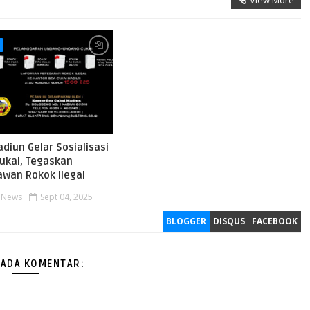
View More
diun Gelar Sosialisasi
ukai, Tegaskan
wan Rokok Ilegal
l News
Sept 04, 2025
BLOGGER
DISQUS
FACEBOOK
 ADA KOMENTAR: