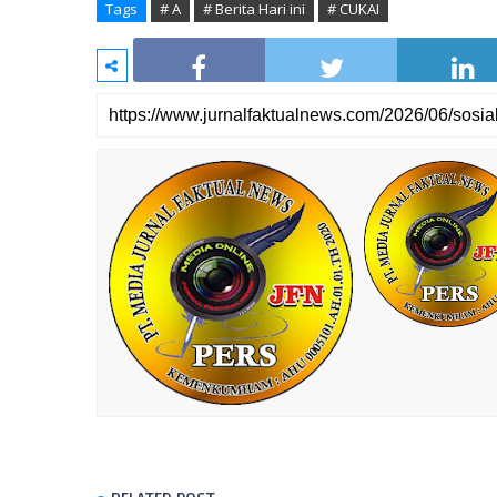
Tags
# A
# Berita Hari ini
# CUKAI