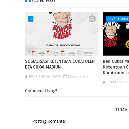
RELATED POST
A
ADVERTORIAL
SOSIALISASI KETENTUAN CUKAI OLEH
Bea Cukai Ma
BEA CUKAI MADIUN
Ketentuan C
Komitmen La
Jurnal Faktual News
Jun 25, 2026
Jurnal Faktua
Comment Using!!
TIDAK
Posting Komentar