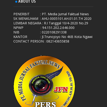
ABOUT US
PENERBIT
: PT. Media Jurnal Faktual News
SK MENKUHAM
: AHU-0005101.AH.01.01.TH 2020
LEMBAR NEGARA
: R.I Tanggal 10/4-2020 No.29
NPWP
: 94.151.202.2.646.000
NIB
: 0220108291338
KANTOR
: Jl.Trunojoyo No 46B Kota Ngawi
CONTACT PERSON : 082143655858