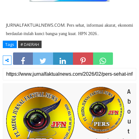
JURNALFAKTUALNEWS.COM.
Pers sehat, informasi akurat, ekonomi
berdaulat-itulah kunci bangsa yang kuat. HPN 2026.
.
Tags
# DAERAH
A
b
o
u
t