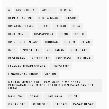
A
ADVERTORIAL
ARTIKEL
BERITA
BERITA HARI INI
BERITA NGAWI
BKSDM
BREAKING NEWS
CUKAI
DAERAH
DESA
DISKOMINFO
DISPARPORA
DPMD
DPPTK
DR.SOEROTO NGAWI
HIBURAN
HUKUM
IKLAN
INFO
INVESTIGASI
KEHUTANAN
KEJAKSAAN
KESEHATAN
KETERTIPAN
KOPERASI
KRIMINAL
LAYANAN TERAPI WICARA
LEGESLATIF
LINGKUNGAN HIDUP
MADIUN
MANTAN MENKO POLHUKAM MAHFUD MD DESAK
PENEGAKAN HUKUM KORUPSI DI DIRJEN PAJAK DAN BEA
CUKAI
NASIONAL
NGAWI
OLAH RAGA
OPINI
ORGANISASI
OTOMOTIF
PANGAN
PASAR BESAR