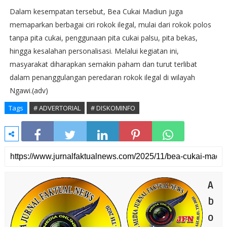
Dalam kesempatan tersebut, Bea Cukai Madiun juga
memaparkan berbagai ciri rokok ilegal, mulai dari rokok polos
tanpa pita cukai, penggunaan pita cukai palsu, pita bekas,
hingga kesalahan personalisasi. Melalui kegiatan ini,
masyarakat diharapkan semakin paham dan turut terlibat
dalam penanggulangan peredaran rokok ilegal di wilayah
Ngawi.(adv)
Tags
# ADVERTORIAL
# DISKOMINFO
A
b
o