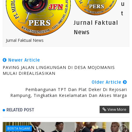
u
t
Jurnal Faktual
News
Jurnal Faktual News
Newer Article
PAVING JALAN LINGKUNGAN DI DESA MOJOMANIS
MULAI DIREALISASIKAN
Older Article
Pembangunan TPT Dan Plat Deker Di Rejosari
Rampung, Tingkatkan Keselamatan Dan Akses Warga
View More
RELATED POST
BERITA NGAWI