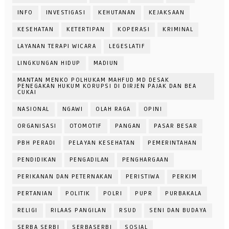
INFO
INVESTIGASI
KEHUTANAN
KEJAKSAAN
KESEHATAN
KETERTIPAN
KOPERASI
KRIMINAL
LAYANAN TERAPI WICARA
LEGESLATIF
LINGKUNGAN HIDUP
MADIUN
MANTAN MENKO POLHUKAM MAHFUD MD DESAK
PENEGAKAN HUKUM KORUPSI DI DIRJEN PAJAK DAN BEA
CUKAI
NASIONAL
NGAWI
OLAH RAGA
OPINI
ORGANISASI
OTOMOTIF
PANGAN
PASAR BESAR
PBH PERADI
PELAYAN KESEHATAN
PEMERINTAHAN
PENDIDIKAN
PENGADILAN
PENGHARGAAN
PERIKANAN DAN PETERNAKAN
PERISTIWA
PERKIM
PERTANIAN
POLITIK
POLRI
PUPR
PURBAKALA
RELIGI
RILAAS PANGILAN
RSUD
SENI DAN BUDAYA
SERBA SERBI
SERBASERBI
SOSIAL