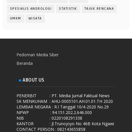
SPESIALIS ANDROLOGI
STATISTIK
TAJUK RENCANA
UMKM
WISATA
Pedoman Media Siber
Beranda
ABOUT US
PENERBIT
: PT. Media Jurnal Faktual News
SK MENKUHAM
: AHU-0005101.AH.01.01.TH 2020
LEMBAR NEGARA
: R.I Tanggal 10/4-2020 No.29
NPWP
: 94.151.202.2.646.000
NIB
: 0220108291338
KANTOR
: Jl.Trunojoyo No 46B Kota Ngawi
CONTACT PERSON : 082143655858