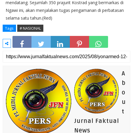
mendatang. Sejumlah 350 prajurit Kostrad yang bermarkas di
Ngawi ini, akan menjalakan tugas pengamanan di perbatasan
selama satu tahun.(Red)
Tags
# NASIONAL
A
b
o
u
t
Jurnal Faktual
News