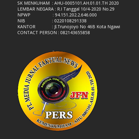
SK MENKUHAM
: AHU-0005101.AH.01.01.TH 2020
LEMBAR NEGARA
: R.I Tanggal 10/4-2020 No.29
NPWP
: 94.151.202.2.646.000
NIB
: 0220108291338
KANTOR
: Jl.Trunojoyo No 46B Kota Ngawi
CONTACT PERSON : 082143655858