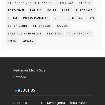
PERIKANAN DAN PETERNAKAN
PERISTIWA
PERKIM
PERTANIAN
POLITIK
POLRI
PUPR
PURBAKALA
RELIGI
RILAAS PANGILAN
RSUD
SENI DAN BUDAYA
SERBA SERBI
SERBASERBI
SOSIAL
SPESIALIS ANDROLOGI
STATISTIK
TAJUK RENCANA
UMKM
WISATA
Pedoman Media Siber
Beranda
ABOUT US
PENERBIT
: PT. Media Jurnal Faktual News