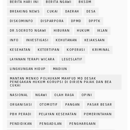
BERITA HARI INI
BERITA NGAWI
BKSDM
BREAKING NEWS
CUKAI
DAERAH
DESA
DISKOMINFO
DISPARPORA
DPMD
DPPTK
DR.SOEROTO NGAWI
HIBURAN
HUKUM
IKLAN
INFO
INVESTIGASI
KEHUTANAN
KEJAKSAAN
KESEHATAN
KETERTIPAN
KOPERASI
KRIMINAL
LAYANAN TERAPI WICARA
LEGESLATIF
LINGKUNGAN HIDUP
MADIUN
MANTAN MENKO POLHUKAM MAHFUD MD DESAK
PENEGAKAN HUKUM KORUPSI DI DIRJEN PAJAK DAN BEA
CUKAI
NASIONAL
NGAWI
OLAH RAGA
OPINI
ORGANISASI
OTOMOTIF
PANGAN
PASAR BESAR
PBH PERADI
PELAYAN KESEHATAN
PEMERINTAHAN
PENDIDIKAN
PENGADILAN
PENGHARGAAN