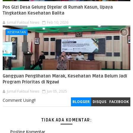
Pos Gizi Desa Gelung Digelar di Rumah Kasun, Upaya
Tingkatkan Kesehatan Balita
Jurnal Faktual News
Feb 10, 2026
KESEHATAN
Gangguan Penglihatan Marak, Kesehatan Mata Belum Jadi
Program Prioritas di Ngawi
Jurnal Faktual News
Jun 05, 2025
Comment Using!!
BLOGGER
DISQUS
FACEBOOK
TIDAK ADA KOMENTAR:
Posting Komentar