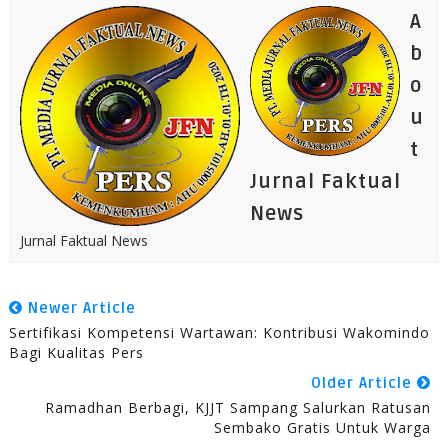
A
b
o
u
t
Jurnal Faktual
News
Jurnal Faktual News
Newer Article
Sertifikasi Kompetensi Wartawan: Kontribusi Wakomindo
Bagi Kualitas Pers
Older Article
Ramadhan Berbagi, KJJT Sampang Salurkan Ratusan
Sembako Gratis Untuk Warga