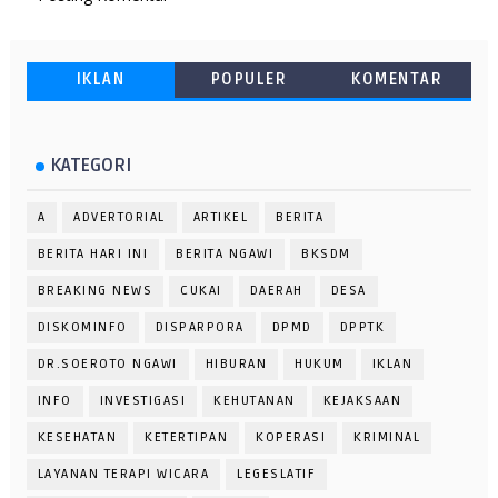
IKLAN
POPULER
KOMENTAR
KATEGORI
A
ADVERTORIAL
ARTIKEL
BERITA
BERITA HARI INI
BERITA NGAWI
BKSDM
BREAKING NEWS
CUKAI
DAERAH
DESA
DISKOMINFO
DISPARPORA
DPMD
DPPTK
DR.SOEROTO NGAWI
HIBURAN
HUKUM
IKLAN
INFO
INVESTIGASI
KEHUTANAN
KEJAKSAAN
KESEHATAN
KETERTIPAN
KOPERASI
KRIMINAL
LAYANAN TERAPI WICARA
LEGESLATIF