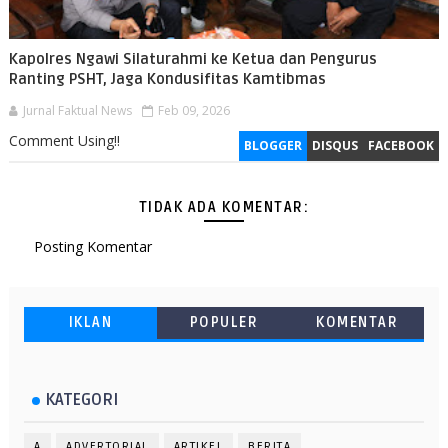
Kapolres Ngawi Silaturahmi ke Ketua dan Pengurus
Ranting PSHT, Jaga Kondusifitas Kamtibmas
Jurnal Faktual News
Feb 09, 2026
Comment Using!!
BLOGGER
DISQUS
FACEBOOK
TIDAK ADA KOMENTAR:
Posting Komentar
IKLAN
POPULER
KOMENTAR
KATEGORI
A
ADVERTORIAL
ARTIKEL
BERITA