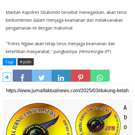
Mantan Kapolres Situbondo tersebut menegaskan, akan terus
berkomitmen dalam menjaga keamanan dan melaksanakan
pengamanan ini dengan maksimal.
"Polres Ngawi akan tetap terus menjaga keamanan dan
ketertiban masyarakat," pungkasnya. (Hmsresngw-d*)
Tags
# polri
A
b
o