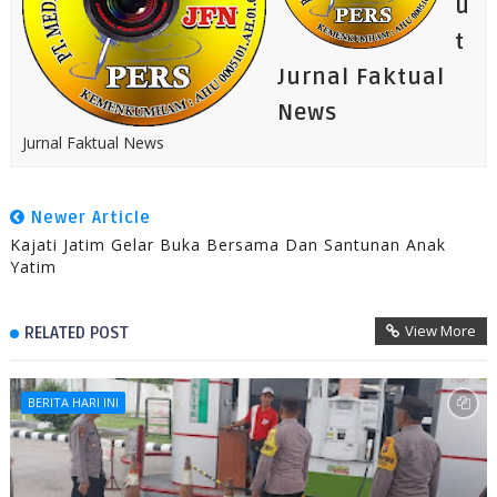
u
t
Jurnal Faktual
News
Jurnal Faktual News
Newer Article
Kajati Jatim Gelar Buka Bersama Dan Santunan Anak
Yatim
View More
RELATED POST
BERITA HARI INI