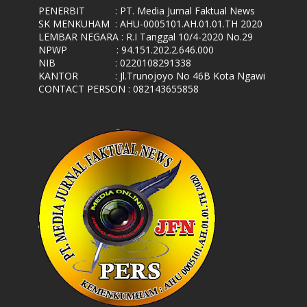
PENERBIT
: PT. Media Jurnal Faktual News
SK MENKUHAM
: AHU-0005101.AH.01.01.TH 2020
LEMBAR NEGARA
: R.I Tanggal 10/4-2020 No.29
NPWP
: 94.151.202.2.646.000
NIB
: 0220108291338
KANTOR
: Jl.Trunojoyo No 46B Kota Ngawi
CONTACT PERSON : 082143655858