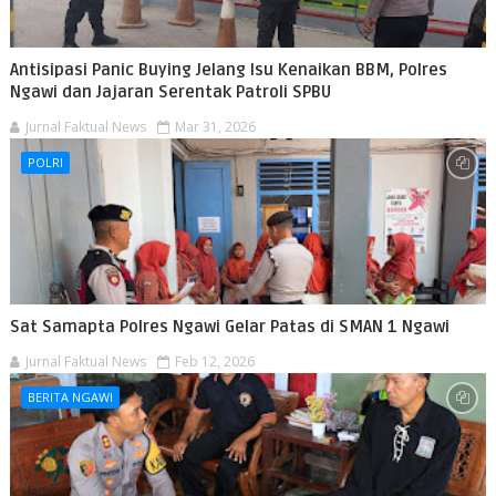
Antisipasi Panic Buying Jelang Isu Kenaikan BBM, Polres
Ngawi dan Jajaran Serentak Patroli SPBU
Jurnal Faktual News
Mar 31, 2026
POLRI
Sat Samapta Polres Ngawi Gelar Patas di SMAN 1 Ngawi
Jurnal Faktual News
Feb 12, 2026
BERITA NGAWI