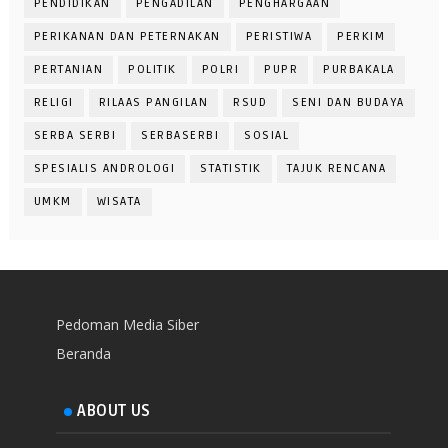
PENDIDIKAN
PENGADILAN
PENGHARGAAN
PERIKANAN DAN PETERNAKAN
PERISTIWA
PERKIM
PERTANIAN
POLITIK
POLRI
PUPR
PURBAKALA
RELIGI
RILAAS PANGILAN
RSUD
SENI DAN BUDAYA
SERBA SERBI
SERBASERBI
SOSIAL
SPESIALIS ANDROLOGI
STATISTIK
TAJUK RENCANA
UMKM
WISATA
Pedoman Media Siber
Beranda
ABOUT US