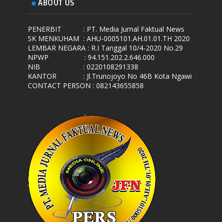
ABOUT US
PENERBIT
: PT. Media Jurnal Faktual News
SK MENKUHAM
: AHU-0005101.AH.01.01.TH 2020
LEMBAR NEGARA
: R.I Tanggal 10/4-2020 No.29
NPWP
: 94.151.202.2.646.000
NIB
: 0220108291338
KANTOR
: Jl.Trunojoyo No 46B Kota Ngawi
CONTACT PERSON : 082143655858