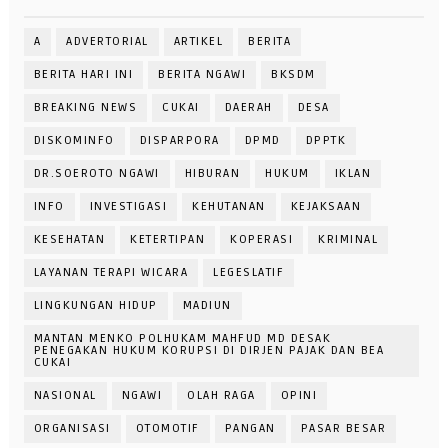
A
ADVERTORIAL
ARTIKEL
BERITA
BERITA HARI INI
BERITA NGAWI
BKSDM
BREAKING NEWS
CUKAI
DAERAH
DESA
DISKOMINFO
DISPARPORA
DPMD
DPPTK
DR.SOEROTO NGAWI
HIBURAN
HUKUM
IKLAN
INFO
INVESTIGASI
KEHUTANAN
KEJAKSAAN
KESEHATAN
KETERTIPAN
KOPERASI
KRIMINAL
LAYANAN TERAPI WICARA
LEGESLATIF
LINGKUNGAN HIDUP
MADIUN
MANTAN MENKO POLHUKAM MAHFUD MD DESAK
PENEGAKAN HUKUM KORUPSI DI DIRJEN PAJAK DAN BEA
CUKAI
NASIONAL
NGAWI
OLAH RAGA
OPINI
ORGANISASI
OTOMOTIF
PANGAN
PASAR BESAR