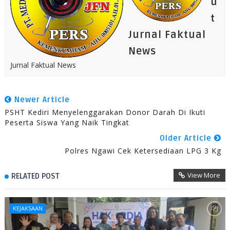
u
t
Jurnal Faktual
News
Jurnal Faktual News
Newer Article
PSHT Kediri Menyelenggarakan Donor Darah Di Ikuti
Peserta Siswa Yang Naik Tingkat
Older Article
Polres Ngawi Cek Ketersediaan LPG 3 Kg
View More
RELATED POST
KEJAKSAAN