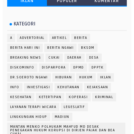
IKLAN
POPULER
KOMENTAR
KATEGORI
A
ADVERTORIAL
ARTIKEL
BERITA
BERITA HARI INI
BERITA NGAWI
BKSDM
BREAKING NEWS
CUKAI
DAERAH
DESA
DISKOMINFO
DISPARPORA
DPMD
DPPTK
DR.SOEROTO NGAWI
HIBURAN
HUKUM
IKLAN
INFO
INVESTIGASI
KEHUTANAN
KEJAKSAAN
KESEHATAN
KETERTIPAN
KOPERASI
KRIMINAL
LAYANAN TERAPI WICARA
LEGESLATIF
LINGKUNGAN HIDUP
MADIUN
MANTAN MENKO POLHUKAM MAHFUD MD DESAK
PENEGAKAN HUKUM KORUPSI DI DIRJEN PAJAK DAN BEA
CUKAI