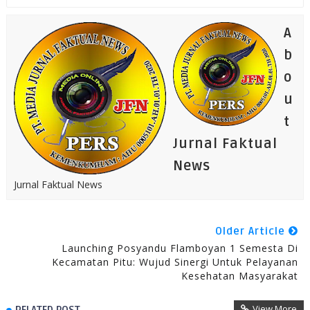
A
b
o
u
t
Jurnal Faktual
News
Jurnal Faktual News
Older Article
Launching Posyandu Flamboyan 1 Semesta Di
Kecamatan Pitu: Wujud Sinergi Untuk Pelayanan
Kesehatan Masyarakat
View More