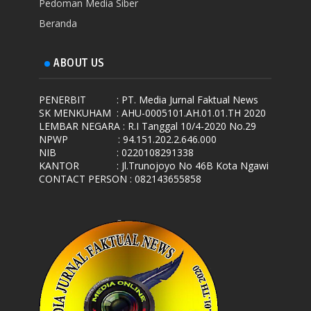
Pedoman Media Siber
Beranda
ABOUT US
PENERBIT
: PT. Media Jurnal Faktual News
SK MENKUHAM
: AHU-0005101.AH.01.01.TH 2020
LEMBAR NEGARA
: R.I Tanggal 10/4-2020 No.29
NPWP
: 94.151.202.2.646.000
NIB
: 0220108291338
KANTOR
: Jl.Trunojoyo No 46B Kota Ngawi
CONTACT PERSON : 082143655858