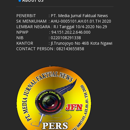
ABOUT US
PENERBIT
: PT. Media Jurnal Faktual News
SK MENKUHAM
: AHU-0005101.AH.01.01.TH 2020
LEMBAR NEGARA
: R.I Tanggal 10/4-2020 No.29
NPWP
: 94.151.202.2.646.000
NIB
: 0220108291338
KANTOR
: Jl.Trunojoyo No 46B Kota Ngawi
CONTACT PERSON : 082143655858