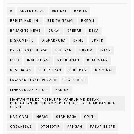
A
ADVERTORIAL
ARTIKEL
BERITA
BERITA HARI INI
BERITA NGAWI
BKSDM
BREAKING NEWS
CUKAI
DAERAH
DESA
DISKOMINFO
DISPARPORA
DPMD
DPPTK
DR.SOEROTO NGAWI
HIBURAN
HUKUM
IKLAN
INFO
INVESTIGASI
KEHUTANAN
KEJAKSAAN
KESEHATAN
KETERTIPAN
KOPERASI
KRIMINAL
LAYANAN TERAPI WICARA
LEGESLATIF
LINGKUNGAN HIDUP
MADIUN
MANTAN MENKO POLHUKAM MAHFUD MD DESAK
PENEGAKAN HUKUM KORUPSI DI DIRJEN PAJAK DAN BEA
CUKAI
NASIONAL
NGAWI
OLAH RAGA
OPINI
ORGANISASI
OTOMOTIF
PANGAN
PASAR BESAR