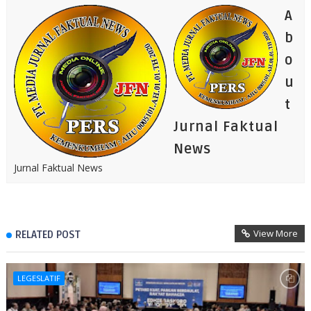
A
b
o
u
t
Jurnal Faktual
News
Jurnal Faktual News
View More
RELATED POST
LEGESLATIF