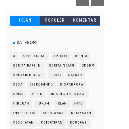
IKLAN
POPULER
KOMENTAR
KATEGORI
A
ADVERTORIAL
ARTIKEL
BERITA
BERITA HARI INI
BERITA NGAWI
BKSDM
BREAKING NEWS
CUKAI
DAERAH
DESA
DISKOMINFO
DISPARPORA
DPMD
DPPTK
DR.SOEROTO NGAWI
HIBURAN
HUKUM
IKLAN
INFO
INVESTIGASI
KEHUTANAN
KEJAKSAAN
KESEHATAN
KETERTIPAN
KOPERASI