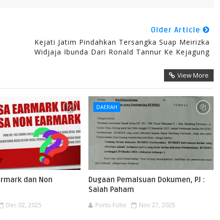
Older Article
Kejati Jatim Pindahkan Tersangka Suap Meirizka
Widjaja Ibunda Dari Ronald Tannur Ke Kejagung
View More
DAERAH
Earmark dan Non
Dugaan Pemalsuan Dokumen, PJ :
Salah Paham
Dec 02, 2025
Porto Folio
Nov 27, 2025