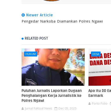
Newer Article
Pengedar Narkoba Diamankan Polres Ngawi
RELATED POST
HUKUM
DESA
Puluhan Jurnalis Laporkan Dugaan
Apa itu DD 
Penghalangan Kerja Jurnalistik ke
Earmark
Polres Ngawi
Porto Folio
Jurnal Faktual News
Dec 05, 2025