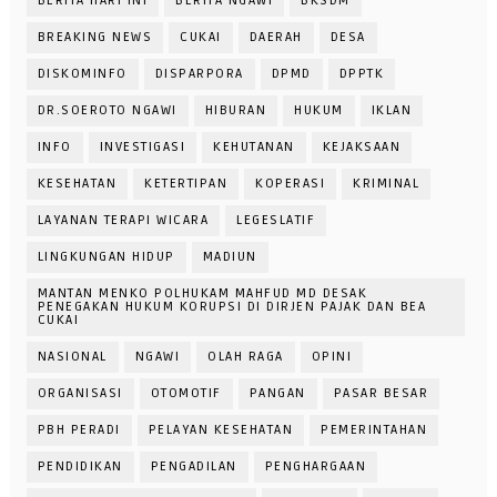
BERITA HARI INI
BERITA NGAWI
BKSDM
BREAKING NEWS
CUKAI
DAERAH
DESA
DISKOMINFO
DISPARPORA
DPMD
DPPTK
DR.SOEROTO NGAWI
HIBURAN
HUKUM
IKLAN
INFO
INVESTIGASI
KEHUTANAN
KEJAKSAAN
KESEHATAN
KETERTIPAN
KOPERASI
KRIMINAL
LAYANAN TERAPI WICARA
LEGESLATIF
LINGKUNGAN HIDUP
MADIUN
MANTAN MENKO POLHUKAM MAHFUD MD DESAK
PENEGAKAN HUKUM KORUPSI DI DIRJEN PAJAK DAN BEA
CUKAI
NASIONAL
NGAWI
OLAH RAGA
OPINI
ORGANISASI
OTOMOTIF
PANGAN
PASAR BESAR
PBH PERADI
PELAYAN KESEHATAN
PEMERINTAHAN
PENDIDIKAN
PENGADILAN
PENGHARGAAN