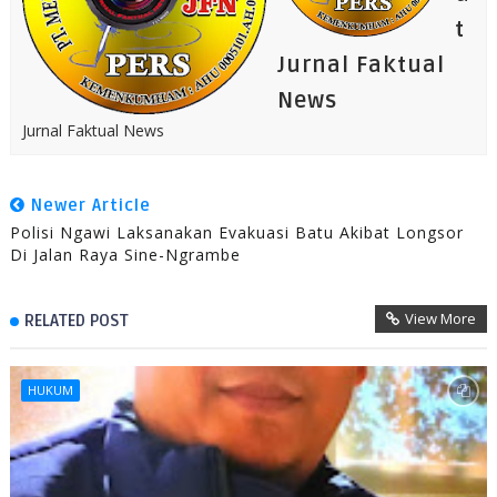
t
Jurnal Faktual
News
Jurnal Faktual News
Newer Article
Polisi Ngawi Laksanakan Evakuasi Batu Akibat Longsor
Di Jalan Raya Sine-Ngrambe
View More
RELATED POST
HUKUM