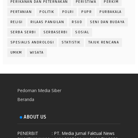
PERIKANAN DAN PETERNAKAN
PERISTIWA
PERKIM
PERTANIAN
POLITIK
POLRI
PUPR
PURBAKALA
RELIGI
RILAAS PANGILAN
RSUD
SENI DAN BUDAYA
SERBA SERBI
SERBASERBI
SOSIAL
SPESIALIS ANDROLOGI
STATISTIK
TAJUK RENCANA
UMKM
WISATA
Pedoman Media Siber
Beranda
ABOUT US
PENERBIT
: PT. Media Jurnal Faktual News