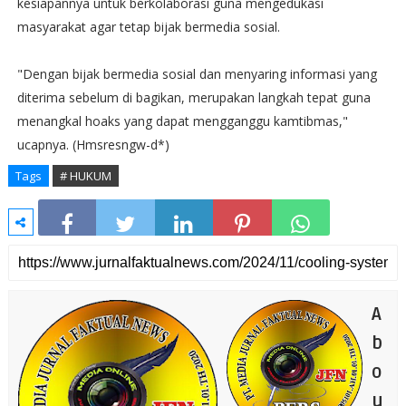
kesiapannya untuk berkolaborasi guna mengedukasi
masyarakat agar tetap bijak bermedia sosial.
"Dengan bijak bermedia sosial dan menyaring informasi yang
diterima sebelum di bagikan, merupakan langkah tepat guna
menangkal hoaks yang dapat mengganggu kamtibmas,"
ucapnya. (Hmsresngw-d*)
Tags
# HUKUM
A
b
o
u