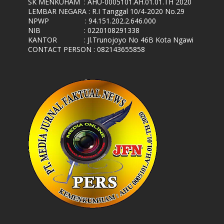
SK MENKUHAM
: AHU-0005101.AH.01.01.TH 2020
LEMBAR NEGARA
: R.I Tanggal 10/4-2020 No.29
NPWP
: 94.151.202.2.646.000
NIB
: 0220108291338
KANTOR
: Jl.Trunojoyo No 46B Kota Ngawi
CONTACT PERSON : 082143655858